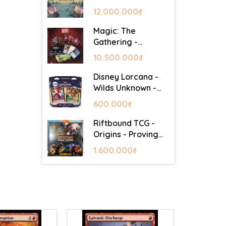
Lair - Commander
12.000.000₫
Deck: Goblin Storm
Magic: The
Gathering -
Mystery Booster 2
10.500.000₫
- Festival in a Box
(Las Vegas 2026)
Disney Lorcana -
Wilds Unknown -
Starter Set
600.000₫
Riftbound TCG -
Origins - Proving
Grounds Box Set
1.600.000₫