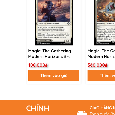
Magic: The Gathering -
Magic: The Ga
Modern Horizons 3 -
Modern Horiz
Witch Enchanter //
Phelia, Exube
180.000₫
360.000₫
Witch-Blessed Meadow
Shepherd (40
(239)
Thêm vào giỏ
Thêm v
CHÍNH
GIAO HÀNG M
Toàn quốc (