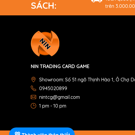
SÁCH:
trên 3.000.0
NIN TRADING CARD GAME
Showroom: Số 51 ngõ Thịnh Hào 1, Ô Chợ D
0945020899
nintcg@gmail.com
1 pm - 10 pm
Thành viên thân thiết