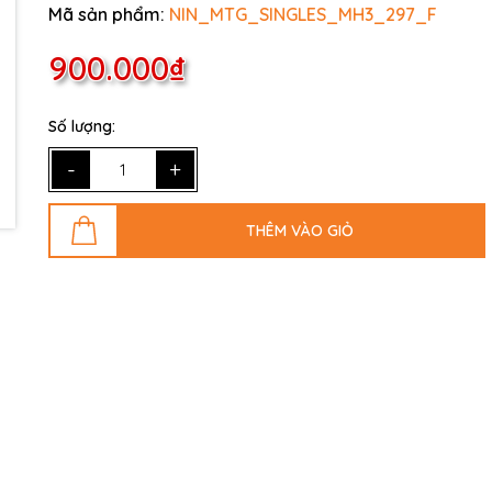
Mã sản phẩm:
NIN_MTG_SINGLES_MH3_297_F
900.000₫
Số lượng:
-
+
THÊM VÀO GIỎ