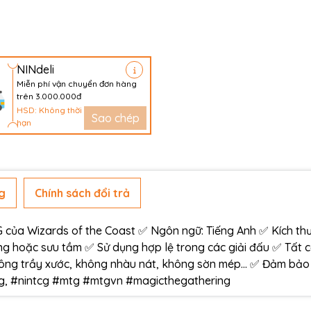
NINdeli
Miễn phí vận chuyển đơn hàng
trên 3.000.000đ
HSD: Không thời
Sao chép
hạn
g
Chính sách đổi trả
ủa Wizards of the Coast ✅ Ngôn ngữ: Tiếng Anh ✅ Kích thư
g hoặc sưu tầm ✅ Sử dụng hợp lệ trong các giải đấu ✅ Tất 
ông trầy xước, không nhàu nát, không sờn mép… ✅ Đảm bảo
àng, #nintcg #mtg #mtgvn #magicthegathering