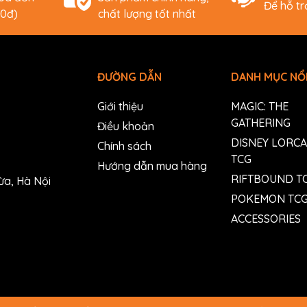
Để hỗ t
00đ)
chất lượng tốt nhất
ĐƯỜNG DẪN
DANH MỤC NỔI
Giới thiệu
MAGIC: THE
GATHERING
Điều khoản
DISNEY LORC
Chính sách
TCG
Hướng dẫn mua hàng
RIFTBOUND T
ừa, Hà Nội
POKEMON TC
ACCESSORIES