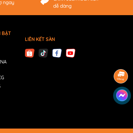
rợ ngay
dễ dàng
 BẬT
LIÊN KẾT SÀN
ANA
CG
G