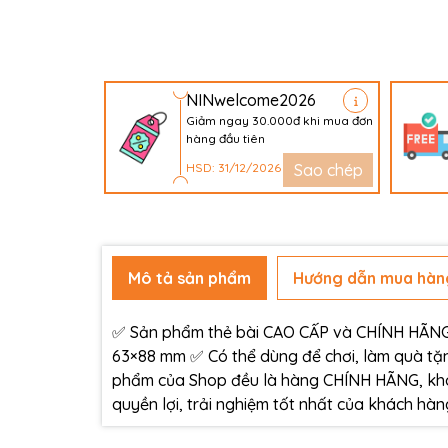
NINwelcome2026
Giảm ngay 30.000đ khi mua đơn
hàng đầu tiên
HSD: 31/12/2026
Sao chép
Mô tả sản phẩm
Hướng dẫn mua hàn
✅ Sản phẩm thẻ bài CAO CẤP và CHÍNH HÃNG c
63×88 mm ✅ Có thể dùng để chơi, làm quà tặn
phẩm của Shop đều là hàng CHÍNH HÃNG, kh
quyền lợi, trải nghiệm tốt nhất của khách h