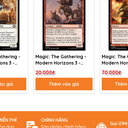
thering -
Magic: The Gathering -
Magic: The 
ons 3 -
Modern Horizons 3 -
Modern Hori
rant
Mogg Mob (127)
Sundering E
20.000₫
70.000₫
)
Volcanic Fi
ào giỏ
Thêm vào giỏ
Thêm 
IỄN PHÍ
CHÍNH HÃNG
Gọi 09
hóa đơn
Sản phẩm chính hãng,