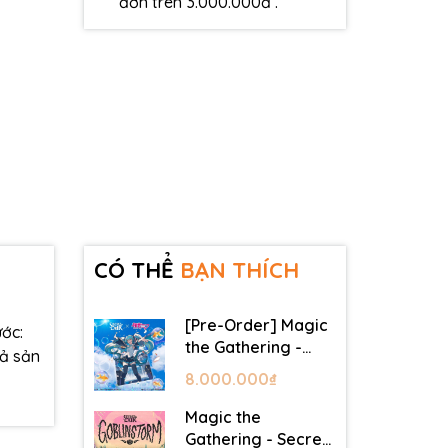
đơn trên 3.000.000đ .
CÓ THỂ
BẠN THÍCH
[Pre-Order] Magic
ớc:
the Gathering -
cả sản
Secret Lair -
8.000.000₫
Commander Deck:
Hatsune Miku
Magic the
Gathering - Secret