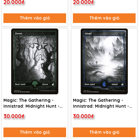
20.000₫
20.000₫
Thêm vào giỏ
Thêm vào giỏ
Magic: The Gathering -
Magic: The Gathering -
Innistrad: Midnight Hunt -
Innistrad: Midnight Hunt -
Forest (276) Foil
Island (271) Foil
30.000₫
30.000₫
Thêm vào giỏ
Thêm vào giỏ