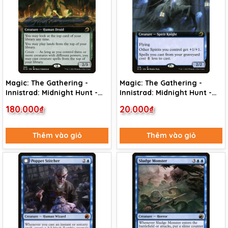
Magic: The Gathering -
Magic: The Gathering -
Innistrad: Midnight Hunt -
Innistrad: Midnight Hunt -
Augur of Autumn (360) Foil
Patrician Geist (338) Foil
180.000₫
20.000₫
Thêm vào giỏ
Thêm vào giỏ