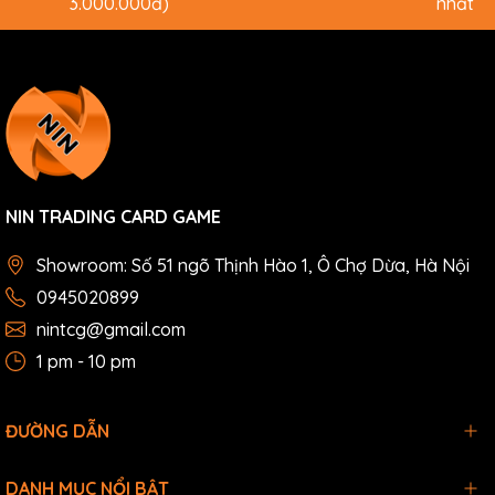
3.000.000đ)
nhất
NIN TRADING CARD GAME
Showroom: Số 51 ngõ Thịnh Hào 1, Ô Chợ Dừa, Hà Nội
0945020899
nintcg@gmail.com
1 pm - 10 pm
ĐƯỜNG DẪN
DANH MỤC NỔI BẬT