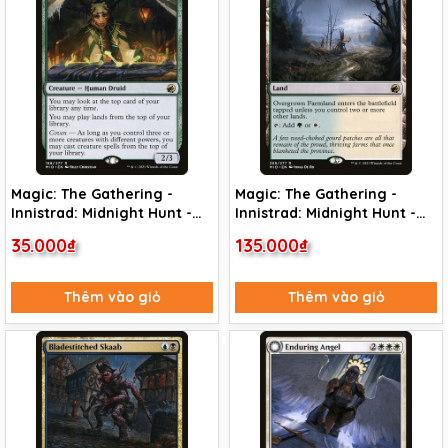
Magic: The Gathering -
Magic: The Gathering -
Innistrad: Midnight Hunt -
Innistrad: Midnight Hunt -
Augur of Autumn (168)
Overgrown Farmland (265)
35.000₫
135.000₫
Thêm vào giỏ
Thêm vào giỏ