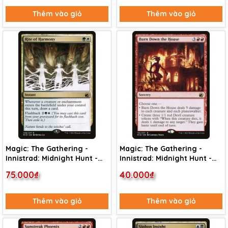
Thêm vào giỏ
Thêm vào giỏ
Magic: The Gathering -
Magic: The Gathering -
Innistrad: Midnight Hunt -
Innistrad: Midnight Hunt -
Rite of Harmony (236)
Burn Down the House (131)
75.000₫
40.000₫
Thêm vào giỏ
Thêm vào giỏ