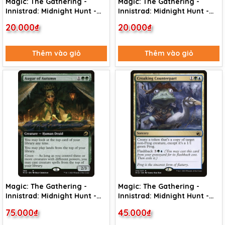
Magic: The Gathering -
Magic: The Gathering -
Innistrad: Midnight Hunt -
Innistrad: Midnight Hunt -
Memory Deluge (62)
Fateful Absence (18)
20.000₫
20.000₫
Thêm vào giỏ
Thêm vào giỏ
Magic: The Gathering -
Magic: The Gathering -
Innistrad: Midnight Hunt -
Innistrad: Midnight Hunt -
Augur of Autumn (360)
Croaking Counterpart (215)
75.000₫
45.000₫