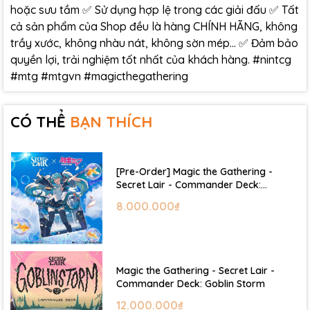
hoặc sưu tầm ✅ Sử dụng hợp lệ trong các giải đấu ✅ Tất
cả sản phẩm của Shop đều là hàng CHÍNH HÃNG, không
trầy xước, không nhàu nát, không sờn mép… ✅ Đảm bảo
quyền lợi, trải nghiệm tốt nhất của khách hàng. #nintcg
#mtg #mtgvn #magicthegathering
CÓ THỂ
BẠN THÍCH
[Pre-Order] Magic the Gathering -
Secret Lair - Commander Deck:
Hatsune Miku
8.000.000₫
Magic the Gathering - Secret Lair -
Commander Deck: Goblin Storm
12.000.000₫