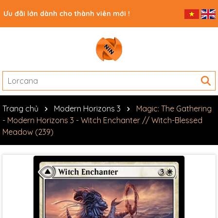
Ưu đãi lớn dành cho thành viên mới !
Trang chủ
Modern Horizons 3
Magic: The Gathering
- Modern Horizons 3 - Witch Enchanter // Witch-Blessed
Meadow (239)