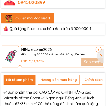
0945020899
Khuyến mãi đặc biệt !!!
Quà tặng Promo cho hóa đơn trên 3.000.000đ .
NINwelcome2026
Giảm ngay 30.000đ khi mua đơn hàng đầu tiên
HSD: 31/12/2026
Sao chép
Mô tả sản phẩm
Hướng dẫn mua hàng
Chính sách đ
✅ Sản phẩm thẻ bài CAO CẤP và CHÍNH HÃNG của
Wizards of the Coast ✅ Ngôn ngữ: Tiếng Anh ✅ Kích
thước: 63×88 mm ✅ Có thể dùng để chơi, làm quà tặng