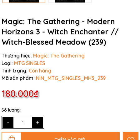
Magic: The Gathering - Modern
Horizons 3 - Witch Enchanter //
Witch-Blessed Meadow (239)
Thương hiệu:
Magic: The Gathering
Loại:
MTG SINGLES
Tình trạng:
Còn hàng
Mã sản phẩm:
NIN_MTG_SINGLES_MH3_239
180.000₫
Số lượng:
-
+
THÊM VÀO GIỎ