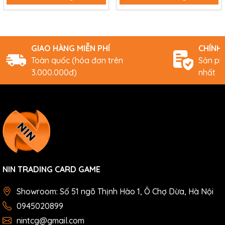
GIAO HÀNG MIỄN PHÍ
CHÍNH
Toàn quốc (hóa đơn trên
Sản ph
3.000.000đ)
nhất
NIN TRADING CARD GAME
Showroom: Số 51 ngõ Thịnh Hào 1, Ô Chợ Dừa, Hà Nội
0945020899
nintcg@gmail.com