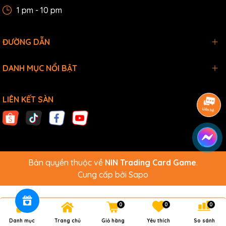
1 pm - 10 pm
ĐƯỜNG DẪN
DANH MỤC NỔI BẬT
LIÊN KẾT SÀN
Bản quyền thuộc về
NIN Trading Card Game
.
Cung cấp bởi
Sapo
0
0
0
Danh mục
Trang chủ
Giỏ hàng
Yêu thích
So sánh