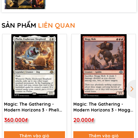
SẢN PHẨM
LIÊN QUAN
Magic: The Gathering -
Magic: The Gathering -
Modern Horizons 3 - Phelia,
Modern Horizons 3 - Mogg
Exuberant Shepherd (40)
Mob (127)
360.000₫
20.000₫
Thêm vào giỏ
Thêm vào giỏ