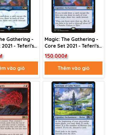
he Gathering -
Magic: The Gathering -
 2021 - Teferi's
Core Set 2021 - Teferi's
Insight (294)
Ageless Insight (76)
₫
150.000₫
êm vào giỏ
Thêm vào giỏ