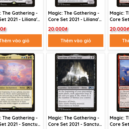
: The Gathering -
Magic: The Gathering -
Magic: T
et 2021 - Liliana's
Core Set 2021 - Liliana's
Core Set
ard Bearer (110)
Devotee (109)
Transmog
00₫
20.000₫
20.000
Thêm vào giỏ
Thêm vào giỏ
Th
: The Gathering -
Magic: The Gathering -
Magic: T
Set 2021 - Sanctum
Core Set 2021 - Sanctum
Core Set