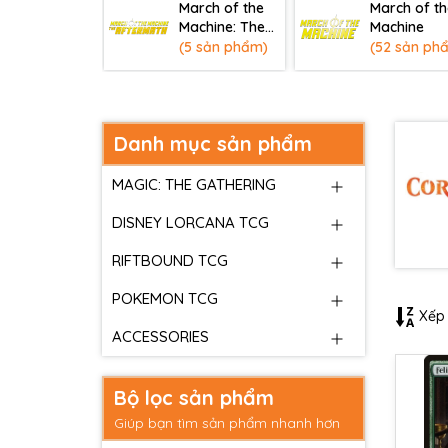
March of the
March of th
Machine: The
Machine
Aftermath
(5 sản phẩm)
(52 sản ph
Danh mục sản phẩm
MAGIC: THE GATHERING
DISNEY LORCANA TCG
RIFTBOUND TCG
POKEMON TCG
Xếp 
ACCESSORIES
Bộ lọc sản phẩm
Giúp bạn tìm sản phẩm nhanh hơn