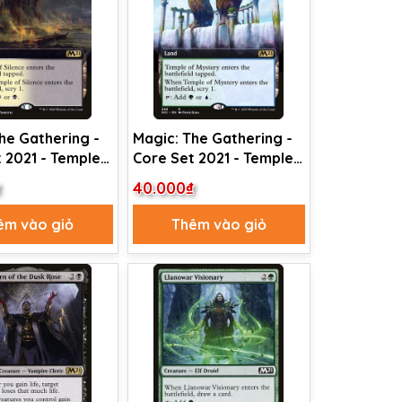
he Gathering -
Magic: The Gathering -
 2021 - Temple
Core Set 2021 - Temple
ce (390)
of Mystery (389)
₫
40.000₫
êm vào giỏ
Thêm vào giỏ