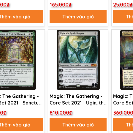
 (225)
of Stone Fangs (120)
of Shatt
000₫
165.000₫
25.000₫
(157)
Thêm vào giỏ
Thêm vào giỏ
Th
: The Gathering -
Magic: The Gathering -
Magic: T
Set 2021 - Sanctum
Core Set 2021 - Ugin, the
Core Set
itful Harvest (203)
Spirit Dragon (1) Foil
Passage 
00₫
810.000₫
360.00
Thêm vào giỏ
Thêm vào giỏ
Th