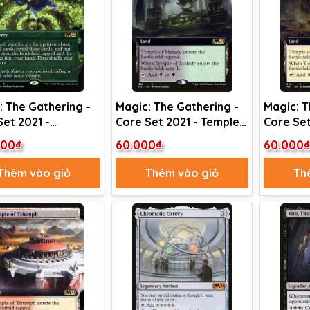
: The Gathering -
Magic: The Gathering -
Magic: T
Set 2021 -
Core Set 2021 - Temple
Core Set
ate (317)
of Malady (388)
of Silen
000₫
60.000₫
60.000
Thêm vào giỏ
Thêm vào giỏ
Th