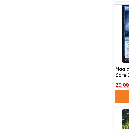
Magic
Core 
Epiph
20.0