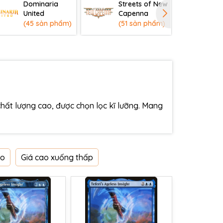
Dominaria
Streets of New
Ka
United
Capenna
Ne
(45 sản phẩm)
(51 sản phẩm)
(2
ất lượng cao, được chọn lọc kĩ lưỡng. Mang
ao
Giá cao xuống thấp