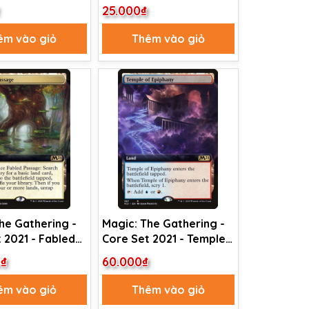
ered Heights
of Tranquil Light (33)
25.000₫
êm vào giỏ
Thêm vào giỏ
he Gathering -
Magic: The Gathering -
 2021 - Fabled
Core Set 2021 - Temple
(386) Foil
of Epiphany (387)
0₫
60.000₫
êm vào giỏ
Thêm vào giỏ