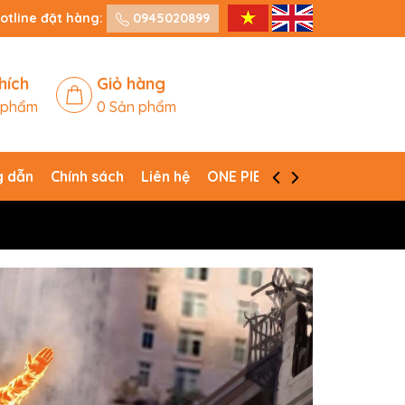
otline đặt hàng:
0945020899
hích
Giỏ hàng
 phẩm
0
Sản phẩm
 dẫn
Chính sách
Liên hệ
ONE PIECE CARD GAME