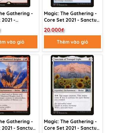
he Gathering -
Magic: The Gathering -
 2021 -
Core Set 2021 - Sanctum
rify (167)
of Calm Waters (68)
₫
20.000₫
êm vào giỏ
Thêm vào giỏ
he Gathering -
Magic: The Gathering -
 2021 - Sanctum
Core Set 2021 - Sanctum