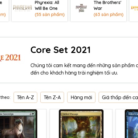
e
Phyrexia: All
The Brothers'
Will Be One
War
ẩm)
(55 sản phẩm)
(63 sản phẩm)
Core Set 2021
Chúng tôi cam kết mang đến những sản phẩm ch
đến cho khách hàng trải nghiệm tối ưu.
Tên A-Z
Tên Z-A
Hàng mới
Giá thấp đến c
theo: