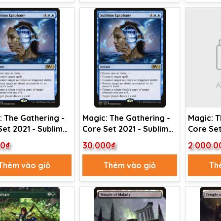
: The Gathering -
Magic: The Gathering -
Magic: T
Set 2021 - Sublime
Core Set 2021 - Sublime
Core Set
any (74)
Epiphany (74) Foil
of the P
00₫
30.000₫
2.000.0
Thêm vào giỏ
Thêm vào giỏ
Th