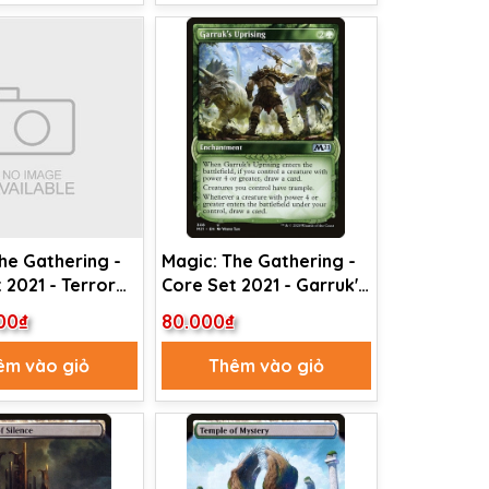
he Gathering -
Magic: The Gathering -
 2021 - Terror
Core Set 2021 - Garruk's
eaks (369)
Uprising (308)
00₫
80.000₫
êm vào giỏ
Thêm vào giỏ