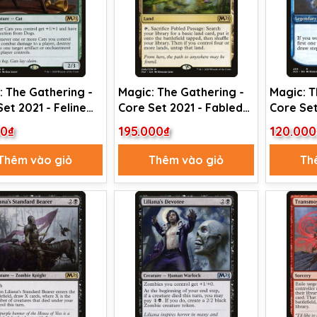
: The Gathering -
Magic: The Gathering -
Magic: T
et 2021 - Feline
Core Set 2021 - Fabled
Core Set
eign (180)
Passage (246)
Ageless 
00₫
195.000₫
120.000
Thêm vào giỏ
Thêm vào giỏ
Th