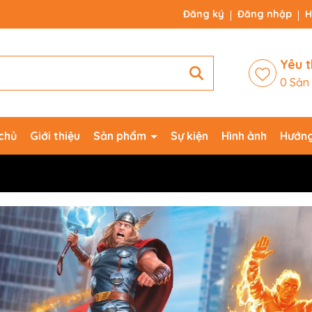
Đăng ký
Đăng nhập
H
Yêu t
0
Sản
chủ
Giới thiệu
Sản phẩm
Sự kiện
Hình ảnh
Hướng