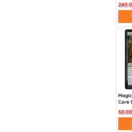
of All
240.
Magic
Core 
of Fru
60.0