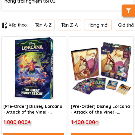
hàng trải nghiệm tối ưu.
Tên A-Z
Tên Z-A
Hàng mới
Giá thấ
Xếp theo:
[Pre-Order] Disney Lorcana
[Pre-Order] Disney Lorcana
- Attack of the Vine! -
- Attack of the Vine! -
Illumineer's Quest: The
Collection Starter Set:
1.800.000₫
1.400.000₫
Great Hunny Rescue
RAPUNZEL Eition