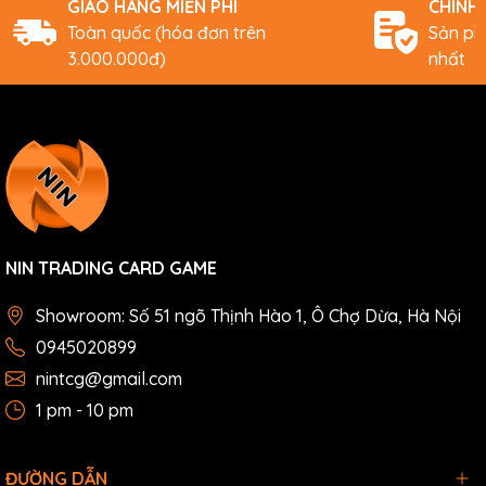
GIAO HÀNG MIỄN PHÍ
CHÍNH
Toàn quốc (hóa đơn trên
Sản ph
3.000.000đ)
nhất
NIN TRADING CARD GAME
Showroom: Số 51 ngõ Thịnh Hào 1, Ô Chợ Dừa, Hà Nội
0945020899
nintcg@gmail.com
1 pm - 10 pm
ĐƯỜNG DẪN