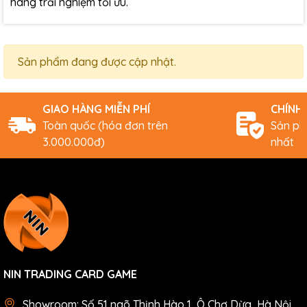
hàng trải nghiệm tối ưu.
Sản phẩm đang được cập nhật.
GIAO HÀNG MIỄN PHÍ
CHÍNH
Toàn quốc (hóa đơn trên
Sản ph
3.000.000đ)
nhất
NIN TRADING CARD GAME
Showroom: Số 51 ngõ Thịnh Hào 1, Ô Chợ Dừa, Hà Nội