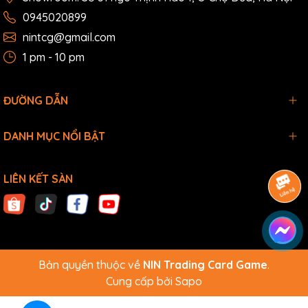
0945020899
nintcg@gmail.com
1 pm - 10 pm
ĐƯỜNG DẪN
DANH MỤC NỔI BẬT
LIÊN KẾT SÀN
Bản quyền thuộc về
NIN Trading Card Game
.
Cung cấp bởi
Sapo