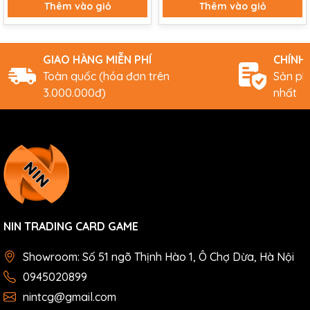
Thêm vào giỏ
Thêm vào giỏ
GIAO HÀNG MIỄN PHÍ
CHÍNH
Toàn quốc (hóa đơn trên
Sản ph
3.000.000đ)
nhất
NIN TRADING CARD GAME
Showroom: Số 51 ngõ Thịnh Hào 1, Ô Chợ Dừa, Hà Nội
0945020899
nintcg@gmail.com