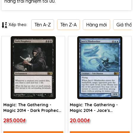
hàng trải nghiệm tối ưu.
Tên A-Z
Tên Z-A
Hàng mới
Giá thấ
Xếp theo:
Magic: The Gathering -
Magic: The Gathering -
Magic 2014 - Dark Prophecy
Magic 2014 - Jace's
(93)
Mindseeker (61)
285.000₫
20.000₫