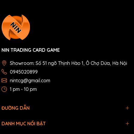
NIN TRADING CARD GAME
Showroom: Số 51 ngõ Thịnh Hào 1, Ô Chợ Dừa, Hà Nội
0945020899
nintcg@gmail.com
1 pm - 10 pm
ĐƯỜNG DẪN
DANH MỤC NỔI BẬT