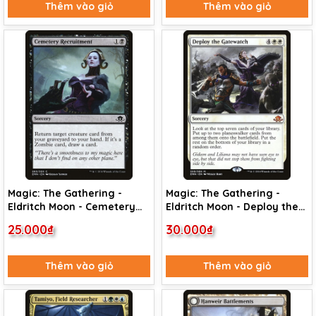
Thêm vào giỏ
Thêm vào giỏ
Magic: The Gathering -
Magic: The Gathering -
Eldritch Moon - Cemetery
Eldritch Moon - Deploy the
Recruitment (83)
Gatewatch (20)
25.000₫
30.000₫
Thêm vào giỏ
Thêm vào giỏ