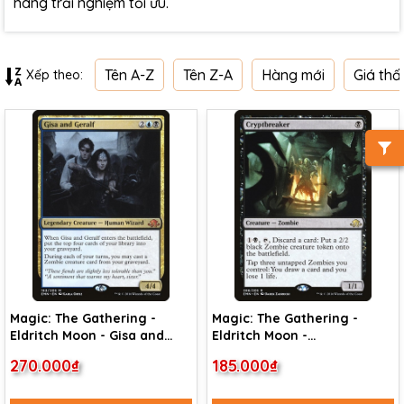
hàng trải nghiệm tối ưu.
Tên A-Z
Tên Z-A
Hàng mới
Giá thấ
Xếp theo:
Magic: The Gathering -
Magic: The Gathering -
Eldritch Moon - Gisa and
Eldritch Moon -
Geralf (183)
Cryptbreaker (86)
270.000₫
185.000₫