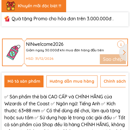
Khuyến mãi đặc biệt !!!
Quà tặng Promo cho hóa đơn trên 3.000.000đ .
NINwelcome2026
Giảm ngay 30.000đ khi mua đơn hàng đầu tiên
HSD: 31/12/2026
Sao chép
Mô tả sản phẩm
Hướng dẫn mua hàng
Chính sách đ
✅ Sản phẩm thẻ bài CAO CẤP và CHÍNH HÃNG của
Wizards of the Coast ✅ Ngôn ngữ: Tiếng Anh ✅ Kích
thước: 63×88 mm ✅ Có thể dùng để chơi, làm quà tặng
hoặc sưu tầm ✅ Sử dụng hợp lệ trong các giải đấu ✅ Tất
cả sản phẩm của Shop đều là hàng CHÍNH HÃNG, không