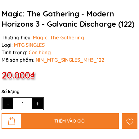
Magic: The Gathering - Modern
Horizons 3 - Galvanic Discharge (122)
Thương hiệu:
Magic: The Gathering
Loại:
MTG SINGLES
Tình trạng:
Còn hàng
Mã sản phẩm:
NIN_MTG_SINGLES_MH3_122
20.000₫
Số lượng:
-
+
THÊM VÀO GIỎ