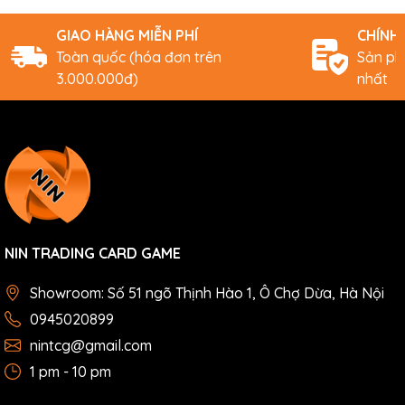
GIAO HÀNG MIỄN PHÍ
CHÍNH
Toàn quốc (hóa đơn trên
Sản ph
3.000.000đ)
nhất
NIN TRADING CARD GAME
Showroom: Số 51 ngõ Thịnh Hào 1, Ô Chợ Dừa, Hà Nội
0945020899
nintcg@gmail.com
1 pm - 10 pm