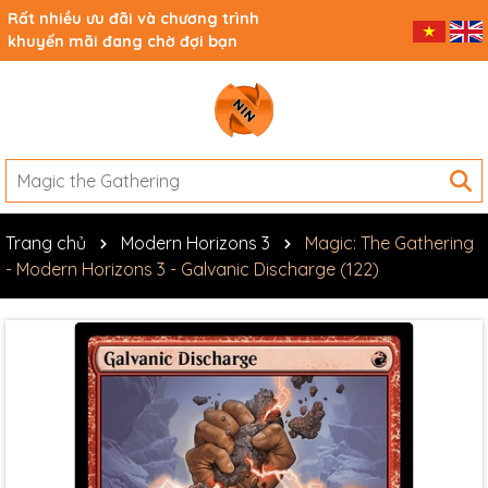
Rất nhiều ưu đãi và chương trình
khuyến mãi đang chờ đợi bạn
Trang chủ
Modern Horizons 3
Magic: The Gathering
- Modern Horizons 3 - Galvanic Discharge (122)