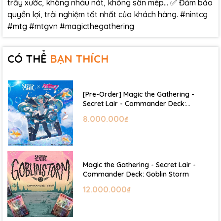
trầy xước, không nhàu nát, không sờn mép… ✅ Đảm bảo
quyền lợi, trải nghiệm tốt nhất của khách hàng. #nintcg
#mtg #mtgvn #magicthegathering
CÓ THỂ
BẠN THÍCH
[Pre-Order] Magic the Gathering -
Secret Lair - Commander Deck:
Hatsune Miku
8.000.000₫
Magic the Gathering - Secret Lair -
Commander Deck: Goblin Storm
12.000.000₫