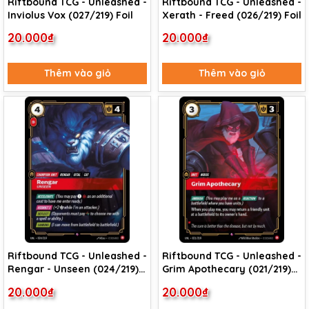
Riftbound TCG - Unleashed -
Riftbound TCG - Unleashed -
Inviolus Vox (027/219) Foil
Xerath - Freed (026/219) Foil
20.000₫
20.000₫
Thêm vào giỏ
Thêm vào giỏ
Riftbound TCG - Unleashed -
Riftbound TCG - Unleashed -
Rengar - Unseen (024/219)
Grim Apothecary (021/219)
Foil
Foil
20.000₫
20.000₫