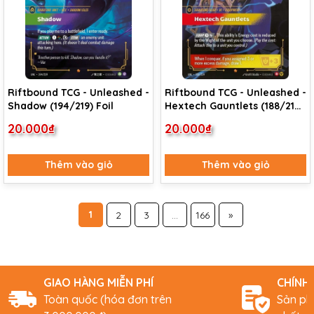
Riftbound TCG - Unleashed -
Riftbound TCG - Unleashed -
Shadow (194/219) Foil
Hextech Gauntlets (188/219)
Foil
20.000₫
20.000₫
Thêm vào giỏ
Thêm vào giỏ
1
2
3
...
166
»
GIAO HÀNG MIỄN PHÍ
CHÍNH
Toàn quốc (hóa đơn trên
Sản ph