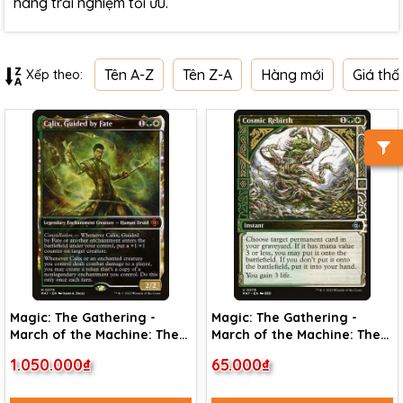
hàng trải nghiệm tối ưu.
Tên A-Z
Tên Z-A
Hàng mới
Giá thấ
Xếp theo:
Magic: The Gathering -
Magic: The Gathering -
March of the Machine: The
March of the Machine: The
Aftermath - Calix, Guided
Aftermath - Cosmic Rebirth
1.050.000₫
65.000₫
by Fate (76)
(78) Foil