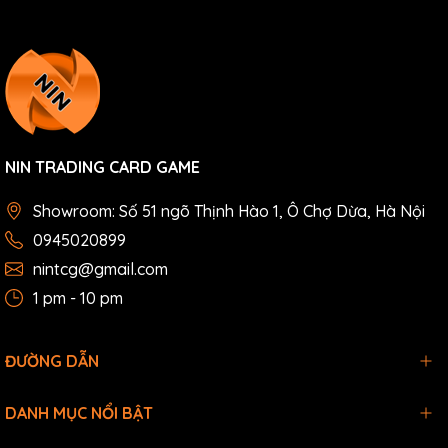
NIN TRADING CARD GAME
Showroom: Số 51 ngõ Thịnh Hào 1, Ô Chợ Dừa, Hà Nội
0945020899
nintcg@gmail.com
1 pm - 10 pm
ĐƯỜNG DẪN
DANH MỤC NỔI BẬT