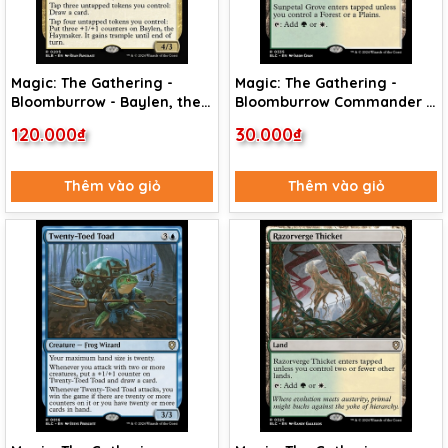
Magic: The Gathering -
Magic: The Gathering -
Bloomburrow - Baylen, the
Bloomburrow Commander -
Haymaker (205) Foil
Sunpetal Grove (335)
120.000₫
30.000₫
Thêm vào giỏ
Thêm vào giỏ