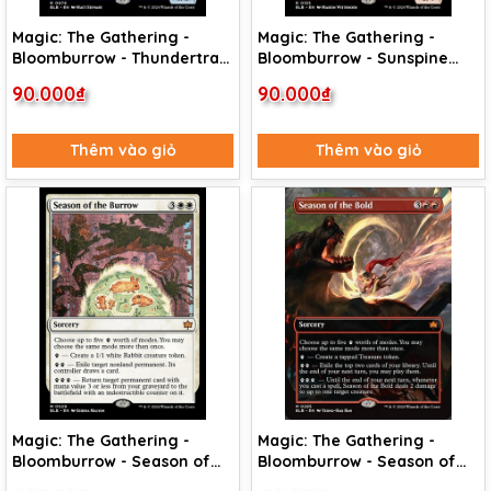
Magic: The Gathering -
Magic: The Gathering -
Bloomburrow - Thundertrap
Bloomburrow - Sunspine
Trainer (78) Foil
Lynx (155)
90.000₫
90.000₫
Thêm vào giỏ
Thêm vào giỏ
Magic: The Gathering -
Magic: The Gathering -
Bloomburrow - Season of
Bloomburrow - Season of
the Burrow (29) Foil
the Bold (285)