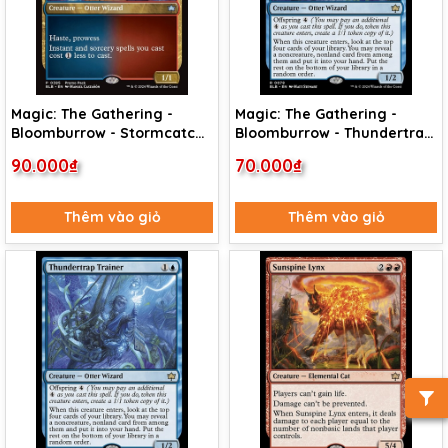
Magic: The Gathering -
Magic: The Gathering -
Bloomburrow - Stormcatch
Bloomburrow - Thundertrap
Mentor (385) Foil
Trainer (78)
90.000₫
70.000₫
Thêm vào giỏ
Thêm vào giỏ