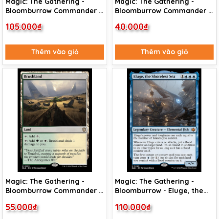
Magic: The Gathering -
Magic: The Gathering -
Bloomburrow Commander -
Bloomburrow Commander -
Twenty-Toed Toad (16)
Razorverge Thicket (325)
105.000₫
40.000₫
Thêm vào giỏ
Thêm vào giỏ
Magic: The Gathering -
Magic: The Gathering -
Bloomburrow Commander -
Bloomburrow - Eluge, the
Brushland (295)
Shoreless Sea (49)
55.000₫
110.000₫