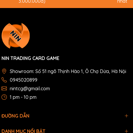
3.000.000đ)
nhất
NIN TRADING CARD GAME
Showroom: Số 51 ngõ Thịnh Hào 1, Ô Chợ Dừa, Hà Nội
0945020899
nintcg@gmail.com
1 pm - 10 pm
ĐƯỜNG DẪN
DANH MỤC NỔI BẬT