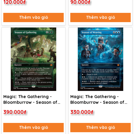
120.000₫
90.000₫
Thêm vào giỏ
Thêm vào giỏ
Magic: The Gathering -
Magic: The Gathering -
Bloomburrow - Season of
Bloomburrow - Season of
Gathering (286)
Weaving (283)
390.000₫
330.000₫
Thêm vào giỏ
Thêm vào giỏ