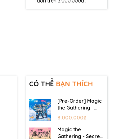
đơn trên 3.000.000đ .
CÓ THỂ
BẠN THÍCH
[Pre-Order] Magic
the Gathering -
Secret Lair -
8.000.000₫
Commander Deck:
Hatsune Miku
Magic the
Gathering - Secret