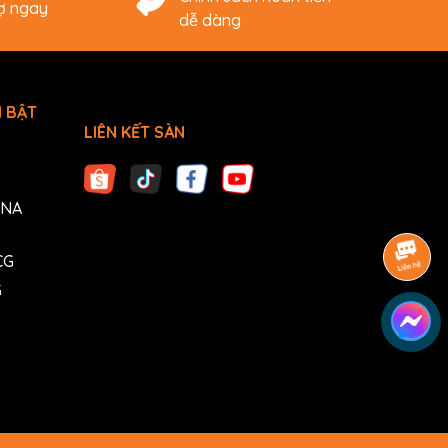
rợ ngay
dễ dàng
 BẬT
LIÊN KẾT SÀN
ANA
CG
G