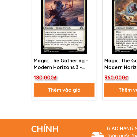
Magic: The Gathering -
Magic: The Ga
Modern Horizons 3 -
Modern Horiz
Witch Enchanter //
Phelia, Exube
180.000₫
360.000₫
Witch-Blessed Meadow
Shepherd (40
(239)
Thêm vào giỏ
Thêm v
CHÍNH
GIAO HÀNG M
Toàn quốc (