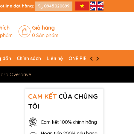
otline đặt hàng:
0945020899
hích
Giỏ hàng
 phẩm
0
Sản phẩm
 dẫn
Chính sách
Liên hệ
ONE PIECE CARD GAME
yard Overdrive
CAM KẾT
CỦA CHÚNG
TÔI
Cam kết 100% chính hãng
Hoàn tiền 200% nếu hàng