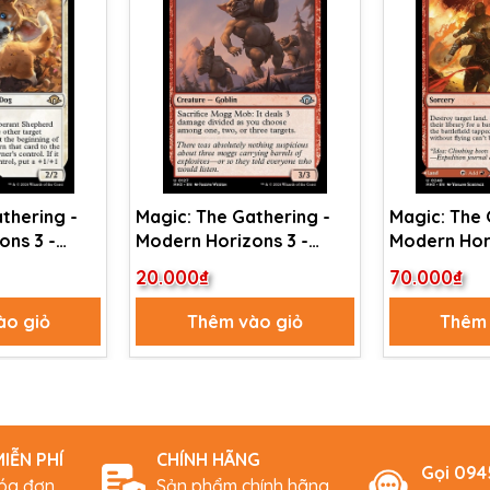
thering -
Magic: The Gathering -
Magic: The 
ons 3 -
Modern Horizons 3 -
Modern Hori
rant
Mogg Mob (127)
Sundering E
20.000₫
70.000₫
)
Volcanic Fi
ào giỏ
Thêm vào giỏ
Thêm 
IỄN PHÍ
CHÍNH HÃNG
Gọi 09
hóa đơn
Sản phẩm chính hãng,