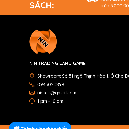
SÁCH:
trên 3.000.0
NIN TRADING CARD GAME
Showroom: Số 51 ngõ Thịnh Hào 1, Ô Chợ D
0945020899
nintcg@gmail.com
1 pm - 10 pm
Thành viên thân thiết