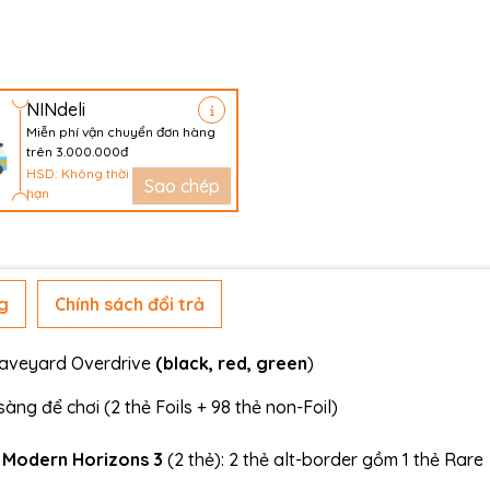
NINdeli
Miễn phí vận chuyển đơn hàng
trên 3.000.000đ
HSD: Không thời
Sao chép
hạn
g
Chính sách đổi trả
raveyard Overdrive
(black, red, green
)
ng để chơi (2 thẻ Foils + 98 thẻ non-Foil)
a
Modern Horizons 3
(2 thẻ): 2 thẻ alt-border gồm 1 thẻ Rare