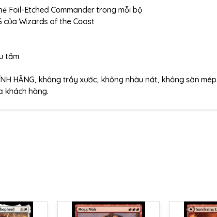
 thẻ Foil-Etched Commander trong mỗi bộ
của Wizards of the Coast
ưu tầm
ÍNH HÃNG, không trầy xước, không nhàu nát, không sờn mép
ủa khách hàng.