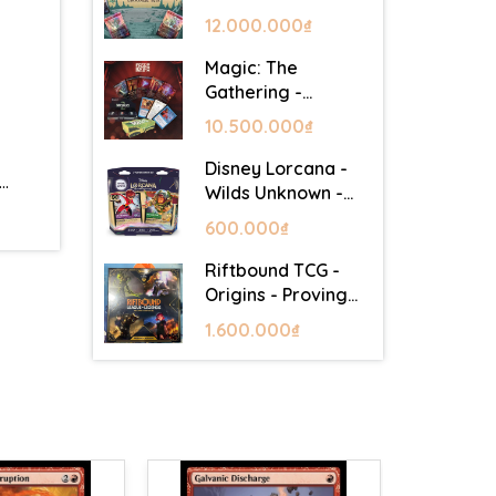
Lair - Commander
12.000.000₫
Deck: Goblin Storm
Magic: The
Gathering -
Mystery Booster 2
10.500.000₫
- Festival in a Box
(Las Vegas 2026)
Disney Lorcana -
…
Wilds Unknown -
Starter Set
600.000₫
Riftbound TCG -
Origins - Proving
Grounds Box Set
1.600.000₫