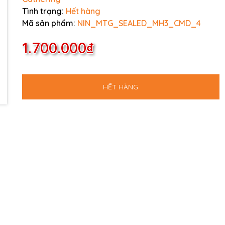
Tình trạng:
Hết hàng
Mã sản phẩm:
NIN_MTG_SEALED_MH3_CMD_4
1.700.000₫
HẾT HÀNG