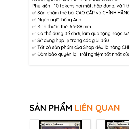
Phụ kiện - 10 tokens hai mặt, hộp đựng, và 1
✅ Sản phẩm thẻ bài CAO CẤP và CHÍNH HÃNG 
✅ Ngôn ngữ: Tiếng Anh
✅ Kích thước thẻ: 63×88 mm
✅ Có thể dùng để chơi, làm quà tặng hoặc s
✅ Sử dụng hợp lệ trong các giải đấu
✅ Tất cả sản phẩm của Shop đều là hàng CH
✅ Đảm bảo quyền lợi, trải nghiệm tốt nhất c
SẢN PHẨM
LIÊN QUAN