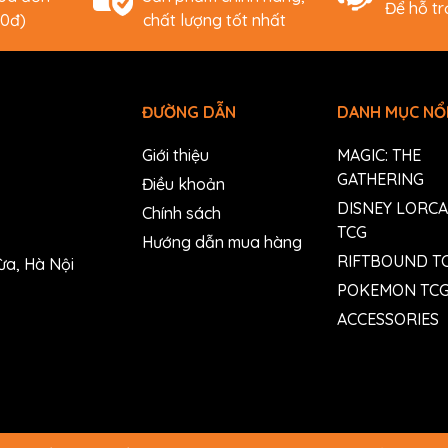
Để hỗ t
00đ)
chất lượng tốt nhất
ĐƯỜNG DẪN
DANH MỤC NỔI
Giới thiệu
MAGIC: THE
GATHERING
Điều khoản
DISNEY LORC
Chính sách
TCG
Hướng dẫn mua hàng
RIFTBOUND T
ừa, Hà Nội
POKEMON TC
ACCESSORIES