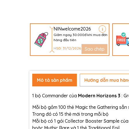
NINwelcome2026
Giảm ngay 30.000đ khi mua đơn
hàng đầu tiên
HSD: 31/12/2026
Sao chép
Mô tả sản phẩm
Hướng dẫn mua hàn
1 bộ Commander của
Modern Horizons 3
: G
Mỗi bộ gồm 100 thẻ Magic the Gathering sẵn sà
Trong đó có 15 thẻ mới trong mỗi bộ
Mỗi bộ có 1 gói Collector Booster Sample củ
hoặc Mythic Rare và 1 thẻ Traditional Foil