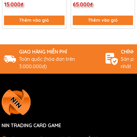
Switch
ex - Ultra Rare
15.000₫
65.000₫
Thêm vào giỏ
Thêm vào giỏ
GIAO HÀNG MIỄN PHÍ
CHÍNH
Toàn quốc (hóa đơn trên
Sản ph
3.000.000đ)
nhất
NIN TRADING CARD GAME