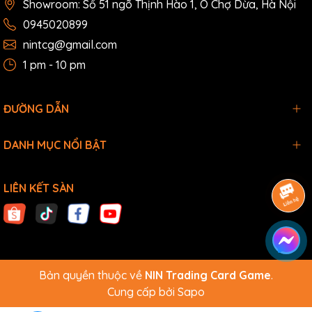
Showroom: Số 51 ngõ Thịnh Hào 1, Ô Chợ Dừa, Hà Nội
0945020899
nintcg@gmail.com
1 pm - 10 pm
ĐƯỜNG DẪN
DANH MỤC NỔI BẬT
LIÊN KẾT SÀN
Bản quyền thuộc về
NIN Trading Card Game
.
Cung cấp bởi
Sapo