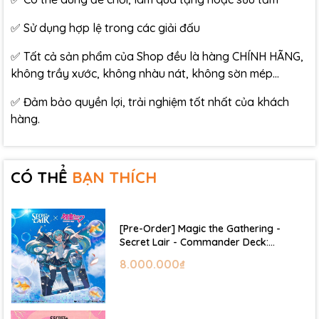
✅ Sử dụng hợp lệ trong các giải đấu
✅ Tất cả sản phẩm của Shop đều là hàng CHÍNH HÃNG,
không trầy xước, không nhàu nát, không sờn mép…
✅ Đảm bảo quyền lợi, trải nghiệm tốt nhất của khách
hàng.
CÓ THỂ
BẠN THÍCH
[Pre-Order] Magic the Gathering -
Secret Lair - Commander Deck:
Hatsune Miku
8.000.000₫