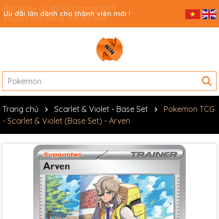
Ưu đãi lớn dành cho thành viên mới !
Trang chủ
Scarlet & Violet - Base Set
Pokemon TCG
- Scarlet & Violet (Base Set) - Arven