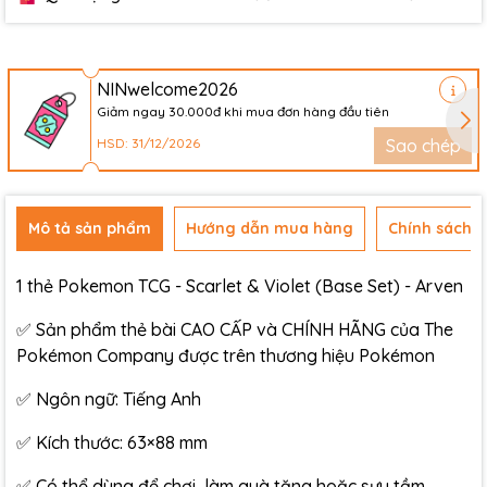
NINwelcome2026
Giảm ngay 30.000đ khi mua đơn hàng đầu tiên
HSD: 31/12/2026
Sao chép
Mô tả sản phẩm
Hướng dẫn mua hàng
Chính sách đ
1 thẻ Pokemon TCG - Scarlet & Violet (Base Set) - Arven
✅ Sản phẩm thẻ bài CAO CẤP và CHÍNH HÃNG của The
Pokémon Company được trên thương hiệu Pokémon
✅ Ngôn ngữ: Tiếng Anh
✅ Kích thước: 63×88 mm
✅ Có thể dùng để chơi, làm quà tặng hoặc sưu tầm