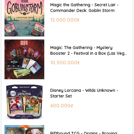
Magic the Gathering - Secret Lair -
Commander Deck: Goblin Storm
12.000.000₫
Magic: The Gathering - Mystery
Booster 2 - Festival in a Box (Las Vegas
2026)
10.500.000₫
Disney Lorcana - Wilds Unknown -
Starter Set
600.000₫
Riftbound TCG - Origins - Proving