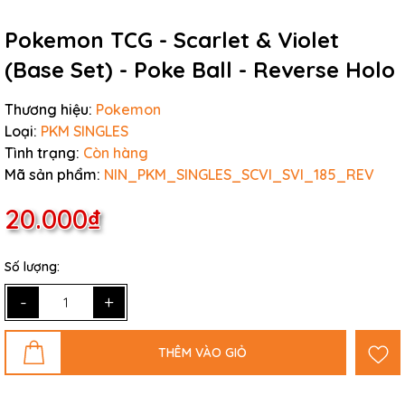
Pokemon TCG - Scarlet & Violet
(Base Set) - Poke Ball - Reverse Holo
Thương hiệu:
Pokemon
Loại:
PKM SINGLES
Tình trạng:
Còn hàng
Mã sản phẩm:
NIN_PKM_SINGLES_SCVI_SVI_185_REV
20.000₫
Số lượng:
-
+
THÊM VÀO GIỎ