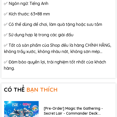
✅ Ngôn ngữ: Tiếng Anh
✅ Kích thước: 63×88 mm
✅ Có thể dùng để chơi, làm quà tặng hoặc sưu tầm
✅ Sử dụng hợp lệ trong các giải đấu
✅ Tất cả sản phẩm của Shop đều là hàng CHÍNH HÃNG,
không trầy xước, không nhàu nát, không sờn mép…
✅ Đảm bảo quyền lợi, trải nghiệm tốt nhất của khách
hàng.
CÓ THỂ
BẠN THÍCH
[Pre-Order] Magic the Gathering -
Secret Lair - Commander Deck: