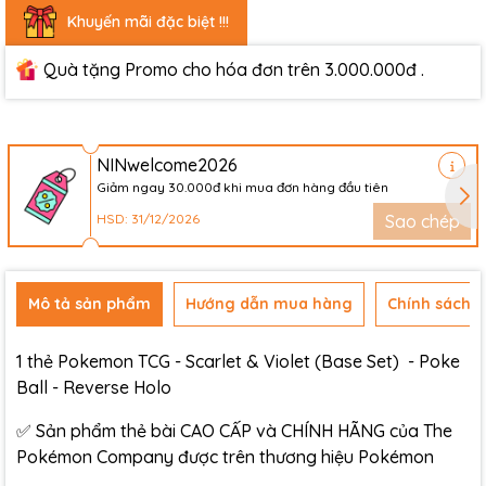
Khuyến mãi đặc biệt !!!
Quà tặng Promo cho hóa đơn trên 3.000.000đ .
NINwelcome2026
Giảm ngay 30.000đ khi mua đơn hàng đầu tiên
HSD: 31/12/2026
Sao chép
Mô tả sản phẩm
Hướng dẫn mua hàng
Chính sách đ
1 thẻ Pokemon TCG - Scarlet & Violet (Base Set) - Poke
Ball - Reverse Holo
✅ Sản phẩm thẻ bài CAO CẤP và CHÍNH HÃNG của The
Pokémon Company được trên thương hiệu Pokémon