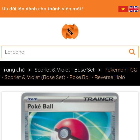
Ưu đãi lớn dành cho thành viên mới !
Trang chủ
Scarlet & Violet - Base Set
Pokemon TCG
- Scarlet & Violet (Base Set) - Poke Ball - Reverse Holo