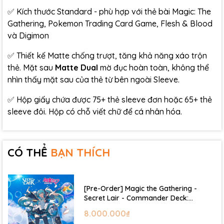
✅ Kích thước Standard - phù hợp với thẻ bài Magic: The
Gathering, Pokemon Trading Card Game, Flesh & Blood
và Digimon
✅ Thiết kế Matte chống trượt, tăng khả năng xáo trộn
thẻ. Mặt sau
Matte Dual
mờ đục hoàn toàn, không thể
nhìn thấy mặt sau của thẻ từ bên ngoài Sleeve.
✅ Hộp giấy chứa được 75+ thẻ sleeve đơn hoặc 65+ thẻ
sleeve đôi. Hộp có chỗ viết chữ để cá nhân hóa.
CÓ THỂ
BẠN THÍCH
[Pre-Order] Magic the Gathering -
Secret Lair - Commander Deck:
Hatsune Miku
8.000.000₫