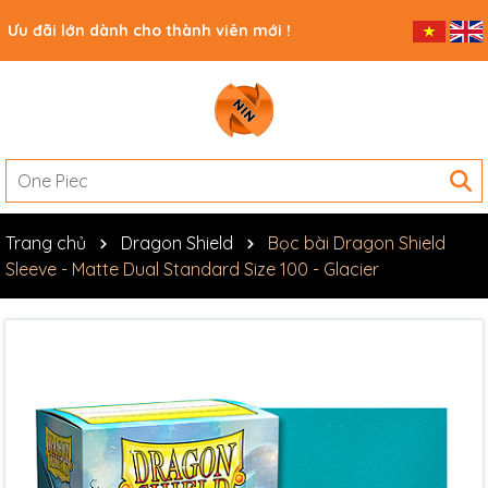
Ưu đãi lớn dành cho thành viên mới !
Trang chủ
Dragon Shield
Bọc bài Dragon Shield
Sleeve - Matte Dual Standard Size 100 - Glacier