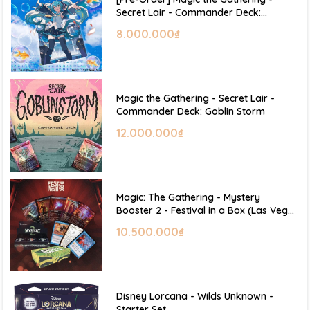
Secret Lair - Commander Deck:
Hatsune Miku
8.000.000₫
Magic the Gathering - Secret Lair -
Commander Deck: Goblin Storm
12.000.000₫
Magic: The Gathering - Mystery
Booster 2 - Festival in a Box (Las Vegas
2026)
10.500.000₫
Disney Lorcana - Wilds Unknown -
Starter Set