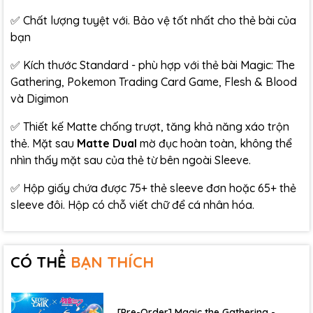
✅ Chất lượng tuyệt với. Bảo vệ tốt nhất cho thẻ bài của
bạn
✅ Kích thước Standard - phù hợp với thẻ bài Magic: The
Gathering, Pokemon Trading Card Game, Flesh & Blood
và Digimon
✅ Thiết kế Matte chống trượt, tăng khả năng xáo trộn
thẻ. Mặt sau
Matte Dual
mờ đục hoàn toàn, không thể
nhìn thấy mặt sau của thẻ từ bên ngoài Sleeve.
✅ Hộp giấy chứa được 75+ thẻ sleeve đơn hoặc 65+ thẻ
sleeve đôi. Hộp có chỗ viết chữ để cá nhân hóa.
CÓ THỂ
BẠN THÍCH
[Pre-Order] Magic the Gathering -