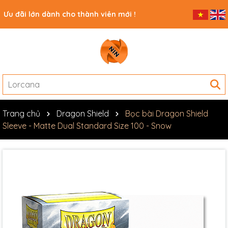
Ưu đãi lớn dành cho thành viên mới !
Trang chủ
Dragon Shield
Bọc bài Dragon Shield
Sleeve - Matte Dual Standard Size 100 - Snow