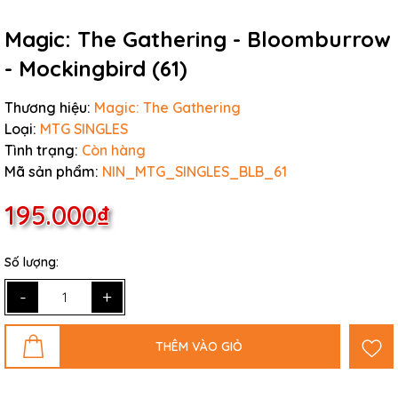
Magic: The Gathering - Bloomburrow
- Mockingbird (61)
Thương hiệu:
Magic: The Gathering
Loại:
MTG SINGLES
Tình trạng:
Còn hàng
Mã sản phẩm:
NIN_MTG_SINGLES_BLB_61
195.000₫
Số lượng:
-
+
THÊM VÀO GIỎ