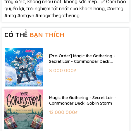
trầy xước, không nhàu nát, không sờn mép… ✅ Đảm bảo
quyền lợi, trải nghiệm tốt nhất của khách hàng, #nintcg
#mtg #mtgvn #magicthegathering
CÓ THỂ
BẠN THÍCH
[Pre-Order] Magic the Gathering -
Secret Lair - Commander Deck:
Hatsune Miku
8.000.000₫
Magic the Gathering - Secret Lair -
Commander Deck: Goblin Storm
12.000.000₫