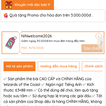
Khuyến mãi đặc biệt !!!
Quà tặng Promo cho hóa đơn trên 3.000.000đ .
NINwelcome2026
Giảm ngay 30.000đ khi mua đơn hàng đầu tiên
HSD: 31/12/2026
Sao chép
Mô tả sản phẩm
Hướng dẫn mua hàng
Chính sách đ
✅ Sản phẩm thẻ bài CAO CẤP và CHÍNH HÃNG của
Wizards of the Coast ✅ Ngôn ngữ: Tiếng Anh ✅ Kích
thước: 63×88 mm ✅ Có thể dùng để chơi, làm quà tặng
hoặc sưu tầm ✅ Sử dụng hợp lệ trong các giải đấu ✅ Tất
cả sản phẩm của Shop đều là hàng CHÍNH HÃNG, không