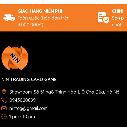
GIAO HÀNG MIỄN PHÍ
CHÍNH
Toàn quốc (hóa đơn trên
Sản ph
3.000.000đ)
nhất
NIN TRADING CARD GAME
Showroom: Số 51 ngõ Thịnh Hào 1, Ô Chợ Dừa, Hà Nội
0945020899
nintcg@gmail.com
1 pm - 10 pm