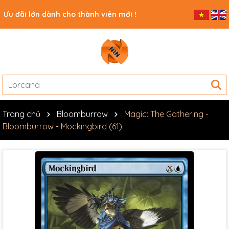
Ưu đãi lớn dành cho thành viên mới !
Trang chủ
Bloomburrow
Magic: The Gathering -
Bloomburrow - Mockingbird (61)