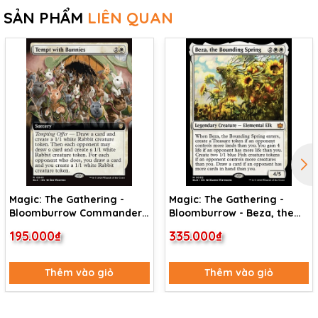
SẢN PHẨM
LIÊN QUAN
Magic: The Gathering -
Magic: The Gathering -
Bloomburrow Commander -
Bloomburrow - Beza, the
Tempt with Bunnies (49)
Bounding Spring (2) Foil
195.000₫
335.000₫
Thêm vào giỏ
Thêm vào giỏ