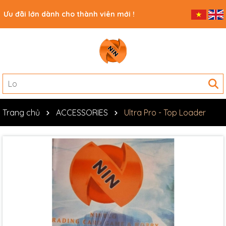
Ưu đãi lớn dành cho thành viên mới !
Trang chủ
ACCESSORIES
Ultra Pro - Top Loader