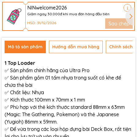
NINwelcome2026
Giảm ngay 30.000đ khi mua đơn hàng đầu tiên
HSD: 31/12/2026
Sao chép
Mô tả sản phẩm
Hướng dẫn mua hàng
Chính sách đ
1 Top Loader
✅ Sản phẩm chính hãng của Ultra Pro
✅ Sản phẩm gồm 01 tấm nhựa trong suốt có khe để
chứa thẻ bài
✅ Chất liệu: Nhựa
✅ Kích thước 100mm x 70mm x 1 mm
✅ Phù hợp với thẻ kích thước standard 88mm x 63mm
(Magic: The Gathering, Pokemon) và thẻ Japanese
(Yugioh) 86mm x 59mm.
✅ Để vừa trong các loại hộp đựng bài Deck Box, rất tiện
lợi cho lưu trữ và vận chuyển.