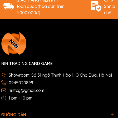
GIAO HÀNG MIỄN PHÍ
CHÍNH
Toàn quốc (hóa đơn trên
Sản ph
3.000.000đ)
nhất
NIN TRADING CARD GAME
Showroom: Số 51 ngõ Thịnh Hào 1, Ô Chợ Dừa, Hà Nội
0945020899
nintcg@gmail.com
1 pm - 10 pm
ĐƯỜNG DẪN