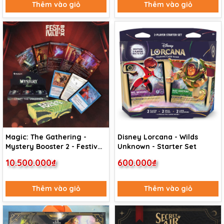
Thêm vào giỏ
Thêm vào giỏ
Magic: The Gathering -
Disney Lorcana - Wilds
Mystery Booster 2 - Festival
Unknown - Starter Set
in a Box (Las Vegas 2026)
10.500.000₫
600.000₫
Thêm vào giỏ
Thêm vào giỏ