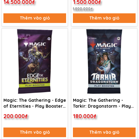
14.500.000₫
1.500.000₫
1.800.000₫
Thêm vào giỏ
Thêm vào giỏ
Magic: The Gathering - Edge
Magic: The Gathering -
of Eternities - Play Booster
Tarkir: Dragonstorm - Play
Pack
Booster Pack
200.000₫
180.000₫
Thêm vào giỏ
Thêm vào giỏ