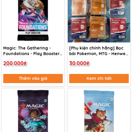
Magic: The Gathering -
[Phụ kiện chính hãng] Bọc
Foundations - Play Booster
bài Pokemon, MTG - Henwei
Pack
standard size inner sleeve
200.000₫
30.000₫
Thêm vào giỏ
Xem chi tiết