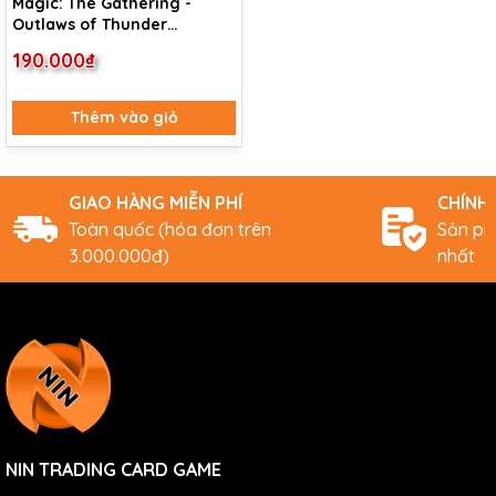
Magic: The Gathering -
Outlaws of Thunder
Junction - Play Booster Pack
190.000₫
Thêm vào giỏ
GIAO HÀNG MIỄN PHÍ
CHÍNH
Toàn quốc (hóa đơn trên
Sản ph
3.000.000đ)
nhất
NIN TRADING CARD GAME