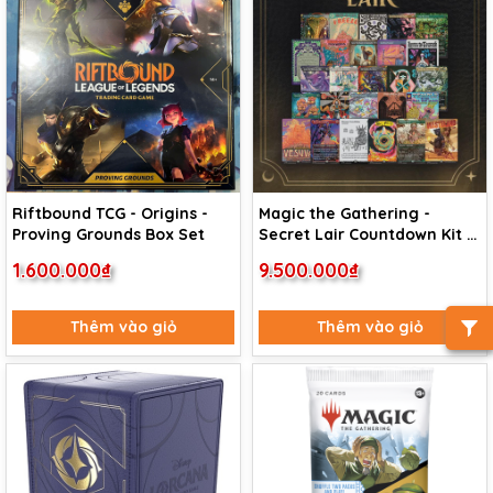
Riftbound TCG - Origins -
Magic the Gathering -
Proving Grounds Box Set
Secret Lair Countdown Kit -
An Encyclopedia of Magic
1.600.000₫
9.500.000₫
Thêm vào giỏ
Thêm vào giỏ