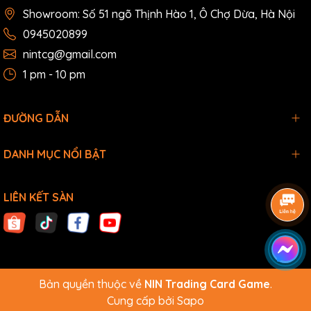
Showroom: Số 51 ngõ Thịnh Hào 1, Ô Chợ Dừa, Hà Nội
0945020899
nintcg@gmail.com
1 pm - 10 pm
ĐƯỜNG DẪN
DANH MỤC NỔI BẬT
LIÊN KẾT SÀN
Bản quyền thuộc về
NIN Trading Card Game
.
Cung cấp bởi
Sapo