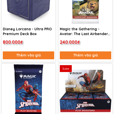
Disney Lorcana - Ultra PRO
Magic the Gathering -
Premium Deck Box
Avatar: The Last Airbender -
Jumpstart Booster Pack
800.000₫
240.000₫
Thêm vào giỏ
Thêm vào giỏ
Sale