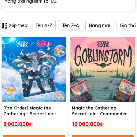
hàng trải nghiệm tối ưu.
Tên A-Z
Tên Z-A
Hàng mới
Giá thấ
Xếp theo:
[Pre-Order] Magic the
Magic the Gathering -
Gathering - Secret Lair -
Secret Lair - Commander
Commander Deck: Hatsune
Deck: Goblin Storm
8.000.000₫
12.000.000₫
Miku