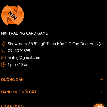
NIN TRADING CARD GAME
Showroom: Số 51 ngõ Thịnh Hào 1, Ô Chợ Dừa, Hà Nội
0945020899
nintcg@gmail.com
1 pm - 10 pm
ĐƯỜNG DẪN
DANH MỤC NỔI BẬT
LIÊN KẾT SÀN