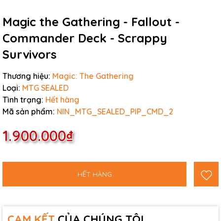
Magic the Gathering - Fallout -
Commander Deck - Scrappy
Survivors
Thương hiệu:
Magic: The Gathering
Loại:
MTG SEALED
Tình trạng:
Hết hàng
Mã sản phẩm:
NIN_MTG_SEALED_PIP_CMD_2
1.900.000₫
HẾT HÀNG
CAM KẾT
CỦA CHÚNG TÔI