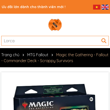
Ưu đãi lớn dành cho thành viên mới !
Trang chủ
MTG Fallout
Magic the Gathering - Fallout
- Commander Deck - Scrappy Survivors