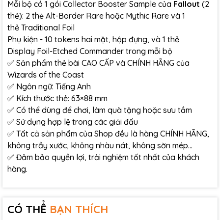
Mỗi bộ có 1 gói Collector Booster Sample của
Fallout
(2
thẻ): 2 thẻ Alt-Border Rare hoặc Mythic Rare và 1
thẻ Traditional Foil
Phụ kiện - 10 tokens hai mặt, hộp đựng, và 1 thẻ
Display Foil-Etched Commander trong mỗi bộ
✅ Sản phẩm thẻ bài CAO CẤP và CHÍNH HÃNG của
Wizards of the Coast
✅ Ngôn ngữ: Tiếng Anh
✅ Kích thước thẻ: 63×88 mm
✅ Có thể dùng để chơi, làm quà tặng hoặc sưu tầm
✅ Sử dụng hợp lệ trong các giải đấu
✅ Tất cả sản phẩm của Shop đều là hàng CHÍNH HÃNG,
không trầy xước, không nhàu nát, không sờn mép…
✅ Đảm bảo quyền lợi, trải nghiệm tốt nhất của khách
hàng.
CÓ THỂ
BẠN THÍCH