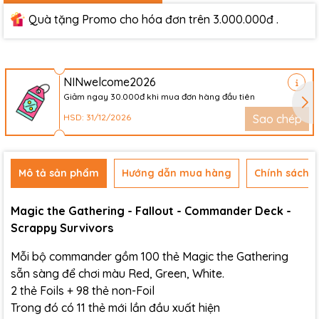
Quà tặng Promo cho hóa đơn trên 3.000.000đ .
NINwelcome2026
Giảm ngay 30.000đ khi mua đơn hàng đầu tiên
HSD: 31/12/2026
Sao chép
Mô tả sản phẩm
Hướng dẫn mua hàng
Chính sách đ
Magic the Gathering - Fallout - Commander Deck -
Scrappy Survivors
Mỗi bộ commander gồm 100 thẻ Magic the Gathering
sẵn sàng để chơi
màu Red, Green, White.
2 thẻ Foils + 98 thẻ non-Foil
Trong đó có 11 thẻ mới lần đầu xuất hiện