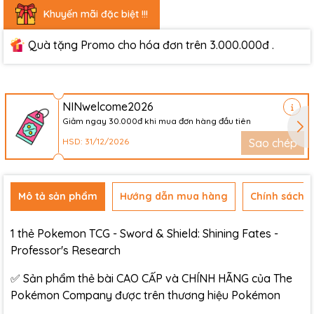
Khuyến mãi đặc biệt !!!
Quà tặng Promo cho hóa đơn trên 3.000.000đ .
NINwelcome2026
Giảm ngay 30.000đ khi mua đơn hàng đầu tiên
HSD: 31/12/2026
Sao chép
Mô tả sản phẩm
Hướng dẫn mua hàng
Chính sách đ
1 thẻ Pokemon TCG - Sword & Shield: Shining Fates -
Professor's Research
✅ Sản phẩm thẻ bài CAO CẤP và CHÍNH HÃNG của The
Pokémon Company được trên thương hiệu Pokémon