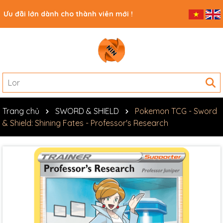
Ưu đãi lớn dành cho thành viên mới !
Trang chủ
SWORD & SHIELD
Pokemon TCG - Sword
& Shield: Shining Fates - Professor's Research