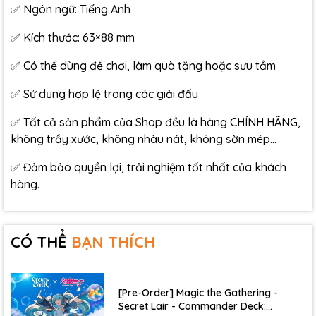
✅ Ngôn ngữ: Tiếng Anh
✅ Kích thước: 63×88 mm
✅ Có thể dùng để chơi, làm quà tặng hoặc sưu tầm
✅ Sử dụng hợp lệ trong các giải đấu
✅ Tất cả sản phẩm của Shop đều là hàng CHÍNH HÃNG,
không trầy xước, không nhàu nát, không sờn mép…
✅ Đảm bảo quyền lợi, trải nghiệm tốt nhất của khách
hàng.
CÓ THỂ
BẠN THÍCH
[Pre-Order] Magic the Gathering -
Secret Lair - Commander Deck: