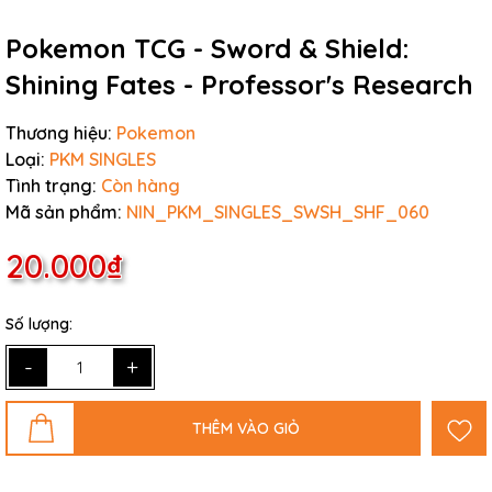
Pokemon TCG - Sword & Shield:
Shining Fates - Professor's Research
Thương hiệu:
Pokemon
Loại:
PKM SINGLES
Tình trạng:
Còn hàng
Mã sản phẩm:
NIN_PKM_SINGLES_SWSH_SHF_060
20.000₫
Số lượng:
-
+
THÊM VÀO GIỎ