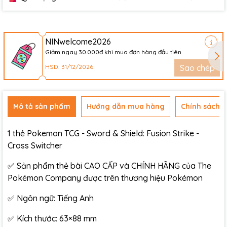
NINwelcome2026
Giảm ngay 30.000đ khi mua đơn hàng đầu tiên
HSD: 31/12/2026
Sao chép
Mô tả sản phẩm
Hướng dẫn mua hàng
Chính sách đ
1 thẻ Pokemon TCG - Sword & Shield: Fusion Strike -
Cross Switcher
✅ Sản phẩm thẻ bài CAO CẤP và CHÍNH HÃNG của The
Pokémon Company được trên thương hiệu Pokémon
✅ Ngôn ngữ: Tiếng Anh
✅ Kích thước: 63×88 mm