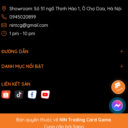
Showroom: Số 51 ngõ Thịnh Hào 1, Ô Chợ Dừa, Hà Nội
0945020899
nintcg@gmail.com
1 pm - 10 pm
ĐƯỜNG DẪN
DANH MỤC NỔI BẬT
LIÊN KẾT SÀN
Bản quyền thuộc về
NIN Trading Card Game
.
Cung cấp bởi
Sapo