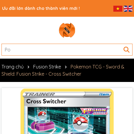
Ưu đãi lớn dành cho thành viên mới !
Trang chủ
Fusion Strike
Pokemon TCG - Sword &
Shield: Fusion Strike - Cross Switcher