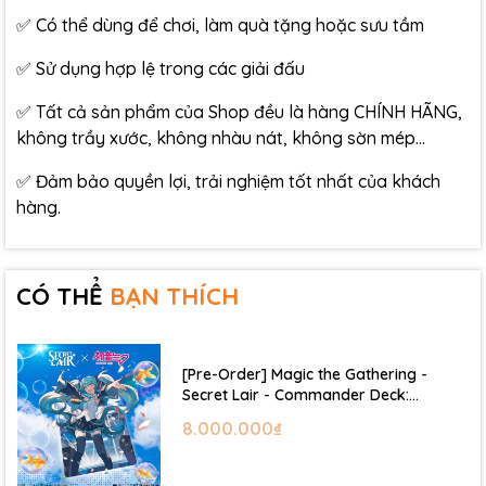
✅ Có thể dùng để chơi, làm quà tặng hoặc sưu tầm
✅ Sử dụng hợp lệ trong các giải đấu
✅ Tất cả sản phẩm của Shop đều là hàng CHÍNH HÃNG,
không trầy xước, không nhàu nát, không sờn mép…
✅ Đảm bảo quyền lợi, trải nghiệm tốt nhất của khách
hàng.
CÓ THỂ
BẠN THÍCH
[Pre-Order] Magic the Gathering -
Secret Lair - Commander Deck:
Hatsune Miku
8.000.000₫