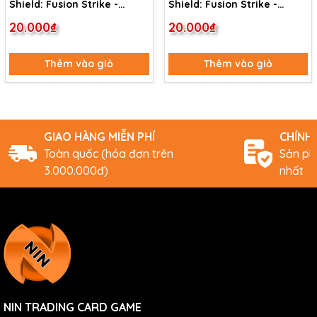
Shield: Fusion Strike -
Shield: Fusion Strike -
Elesa's Sparkle
Meloetta
20.000₫
20.000₫
Thêm vào giỏ
Thêm vào giỏ
GIAO HÀNG MIỄN PHÍ
CHÍNH
Toàn quốc (hóa đơn trên
Sản ph
3.000.000đ)
nhất
NIN TRADING CARD GAME