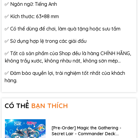
✅ Ngôn ngữ: Tiếng Anh
✅ Kích thước: 63×88 mm
✅ Có thể dùng để chơi, làm quà tặng hoặc sưu tầm
✅ Sử dụng hợp lệ trong các giải đấu
✅ Tất cả sản phẩm của Shop đều là hàng CHÍNH HÃNG,
không trầy xước, không nhàu nát, không sờn mép…
✅ Đảm bảo quyền lợi, trải nghiệm tốt nhất của khách
hàng.
CÓ THỂ
BẠN THÍCH
[Pre-Order] Magic the Gathering -
Secret Lair - Commander Deck: