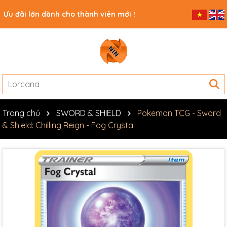
Ưu đãi lớn dành cho thành viên mới !
Trang chủ
SWORD & SHIELD
Pokemon TCG - Sword
& Shield: Chilling Reign - Fog Crystal