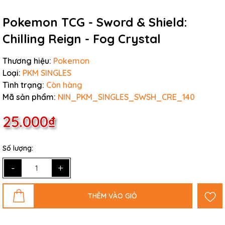
Pokemon TCG - Sword & Shield:
Chilling Reign - Fog Crystal
Thương hiệu:
Pokemon
Loại:
PKM SINGLES
Tình trạng:
Còn hàng
Mã sản phẩm:
NIN_PKM_SINGLES_SWSH_CRE_140
25.000₫
Số lượng:
-
+
THÊM VÀO GIỎ