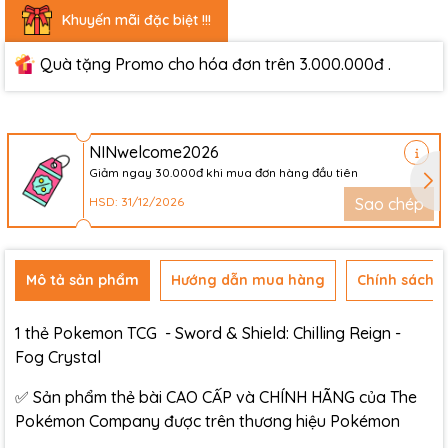
Khuyến mãi đặc biệt !!!
Quà tặng Promo cho hóa đơn trên 3.000.000đ .
NINwelcome2026
Giảm ngay 30.000đ khi mua đơn hàng đầu tiên
HSD: 31/12/2026
Sao chép
Mô tả sản phẩm
Hướng dẫn mua hàng
Chính sách đ
1 thẻ Pokemon TCG - Sword & Shield: Chilling Reign -
Fog Crystal
✅ Sản phẩm thẻ bài CAO CẤP và CHÍNH HÃNG của The
Pokémon Company được trên thương hiệu Pokémon