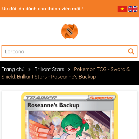
Ưu đãi lớn dành cho thành viên mới !
Trang chủ
Brilliant Stars
Pokemon TCG - Sword &
Shield: Brilliant Stars - Roseanne's Backup