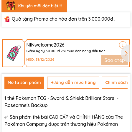
Khuyến mãi đặc biệt !!!
Quà tặng Promo cho hóa đơn trên 3.000.000đ .
NINwelcome2026
Giảm ngay 30.000đ khi mua đơn hàng đầu tiên
HSD: 31/12/2026
Sao chép
Mô tả sản phẩm
Hướng dẫn mua hàng
Chính sách đ
1 thẻ Pokemon TCG - Sword & Shield: Brilliant Stars -
Roseanne's Backup
✅ Sản phẩm thẻ bài CAO CẤP và CHÍNH HÃNG của The
Pokémon Company được trên thương hiệu Pokémon