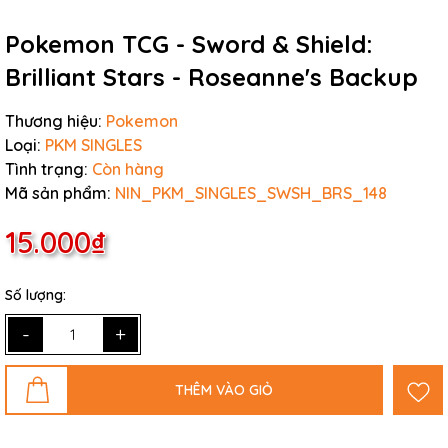
Pokemon TCG - Sword & Shield:
Brilliant Stars - Roseanne's Backup
Thương hiệu:
Pokemon
Loại:
PKM SINGLES
Tình trạng:
Còn hàng
Mã sản phẩm:
NIN_PKM_SINGLES_SWSH_BRS_148
15.000₫
Số lượng:
-
+
THÊM VÀO GIỎ