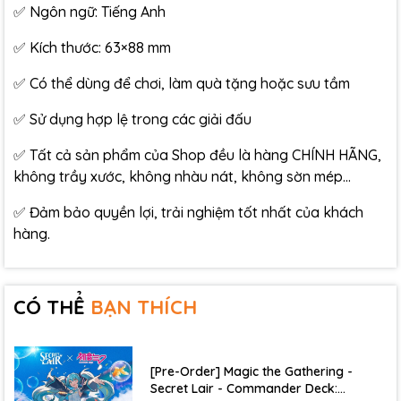
✅ Ngôn ngữ: Tiếng Anh
✅ Kích thước: 63×88 mm
✅ Có thể dùng để chơi, làm quà tặng hoặc sưu tầm
✅ Sử dụng hợp lệ trong các giải đấu
✅ Tất cả sản phẩm của Shop đều là hàng CHÍNH HÃNG,
không trầy xước, không nhàu nát, không sờn mép…
✅ Đảm bảo quyền lợi, trải nghiệm tốt nhất của khách
hàng.
CÓ THỂ
BẠN THÍCH
[Pre-Order] Magic the Gathering -
Secret Lair - Commander Deck: