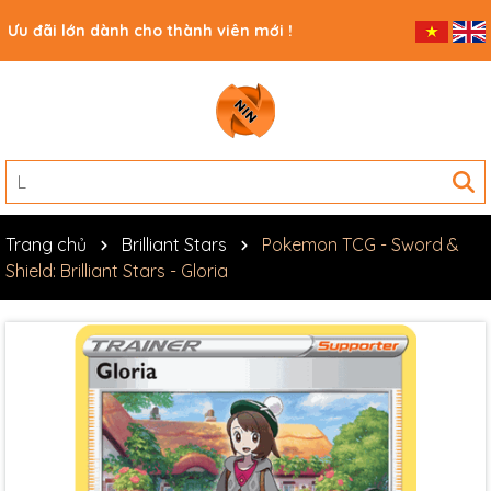
Ưu đãi lớn dành cho thành viên mới !
Trang chủ
Brilliant Stars
Pokemon TCG - Sword &
Shield: Brilliant Stars - Gloria