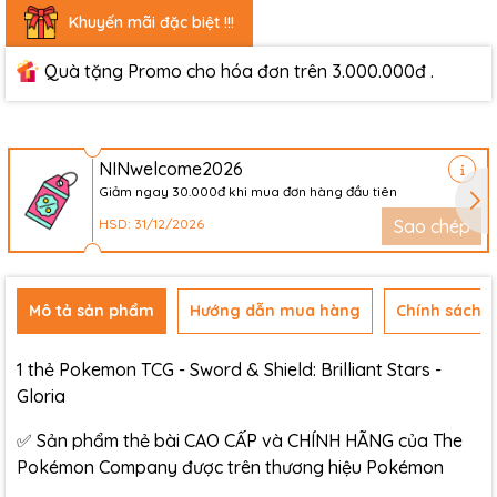
Khuyến mãi đặc biệt !!!
Quà tặng Promo cho hóa đơn trên 3.000.000đ .
NINwelcome2026
Giảm ngay 30.000đ khi mua đơn hàng đầu tiên
HSD: 31/12/2026
Sao chép
Mô tả sản phẩm
Hướng dẫn mua hàng
Chính sách đ
1 thẻ Pokemon TCG - Sword & Shield: Brilliant Stars -
Gloria
✅ Sản phẩm thẻ bài CAO CẤP và CHÍNH HÃNG của The
Pokémon Company được trên thương hiệu Pokémon