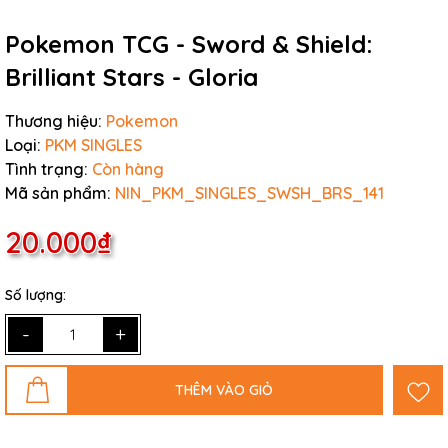
Pokemon TCG - Sword & Shield:
Brilliant Stars - Gloria
Thương hiệu:
Pokemon
Loại:
PKM SINGLES
Tình trạng:
Còn hàng
Mã sản phẩm:
NIN_PKM_SINGLES_SWSH_BRS_141
20.000₫
Số lượng:
-
+
THÊM VÀO GIỎ