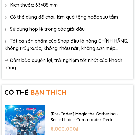
✅ Kích thước: 63×88 mm
✅ Có thể dùng để chơi, làm quà tặng hoặc sưu tầm
✅ Sử dụng hợp lệ trong các giải đấu
✅ Tất cả sản phẩm của Shop đều là hàng CHÍNH HÃNG,
không trầy xước, không nhàu nát, không sờn mép…
✅ Đảm bảo quyền lợi, trải nghiệm tốt nhất của khách
hàng.
CÓ THỂ
BẠN THÍCH
[Pre-Order] Magic the Gathering -
Secret Lair - Commander Deck:
Hatsune Miku
8.000.000₫