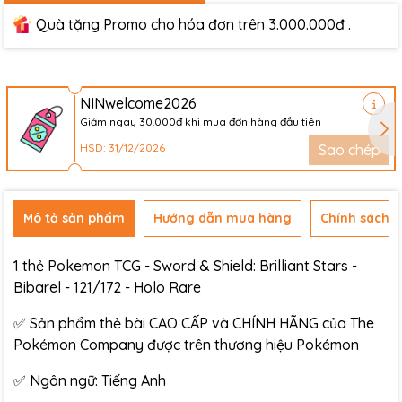
Quà tặng Promo cho hóa đơn trên 3.000.000đ .
NINwelcome2026
Giảm ngay 30.000đ khi mua đơn hàng đầu tiên
HSD: 31/12/2026
Sao chép
Mô tả sản phẩm
Hướng dẫn mua hàng
Chính sách đ
1 thẻ Pokemon TCG - Sword & Shield: Brilliant Stars -
Bibarel - 121/172 - Holo Rare
✅ Sản phẩm thẻ bài CAO CẤP và CHÍNH HÃNG của The
Pokémon Company được trên thương hiệu Pokémon
✅ Ngôn ngữ: Tiếng Anh