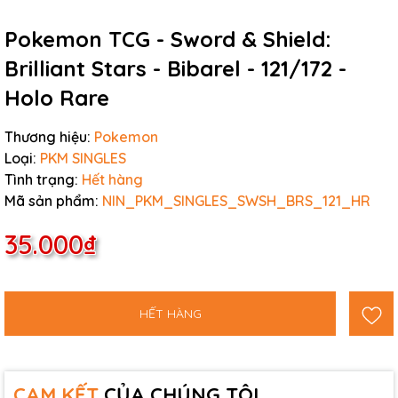
Pokemon TCG - Sword & Shield:
Brilliant Stars - Bibarel - 121/172 -
Holo Rare
Thương hiệu:
Pokemon
Loại:
PKM SINGLES
Tình trạng:
Hết hàng
Mã sản phẩm:
NIN_PKM_SINGLES_SWSH_BRS_121_HR
35.000₫
HẾT HÀNG
CAM KẾT
CỦA CHÚNG TÔI