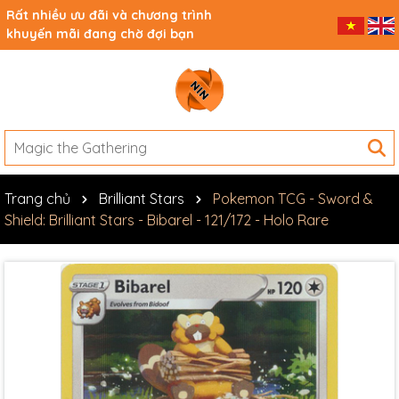
Rất nhiều ưu đãi và chương trình
khuyến mãi đang chờ đợi bạn
Trang chủ
Brilliant Stars
Pokemon TCG - Sword &
Shield: Brilliant Stars - Bibarel - 121/172 - Holo Rare