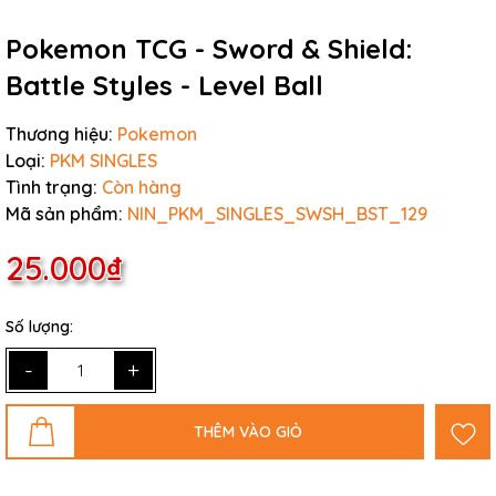
Pokemon TCG - Sword & Shield:
Battle Styles - Level Ball
Thương hiệu:
Pokemon
Loại:
PKM SINGLES
Tình trạng:
Còn hàng
Mã sản phẩm:
NIN_PKM_SINGLES_SWSH_BST_129
25.000₫
Số lượng:
-
+
THÊM VÀO GIỎ