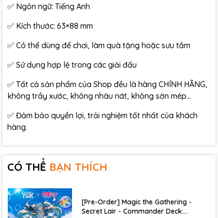
✅ Ngôn ngữ: Tiếng Anh
✅ Kích thước: 63×88 mm
✅ Có thể dùng để chơi, làm quà tặng hoặc sưu tầm
✅ Sử dụng hợp lệ trong các giải đấu
✅ Tất cả sản phẩm của Shop đều là hàng CHÍNH HÃNG,
không trầy xước, không nhàu nát, không sờn mép…
✅ Đảm bảo quyền lợi, trải nghiệm tốt nhất của khách
hàng.
CÓ THỂ
BẠN THÍCH
[Pre-Order] Magic the Gathering -
Secret Lair - Commander Deck: