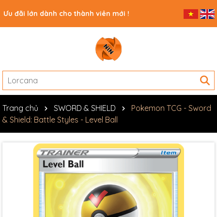
Ưu đãi lớn dành cho thành viên mới !
Trang chủ
SWORD & SHIELD
Pokemon TCG - Sword
& Shield: Battle Styles - Level Ball