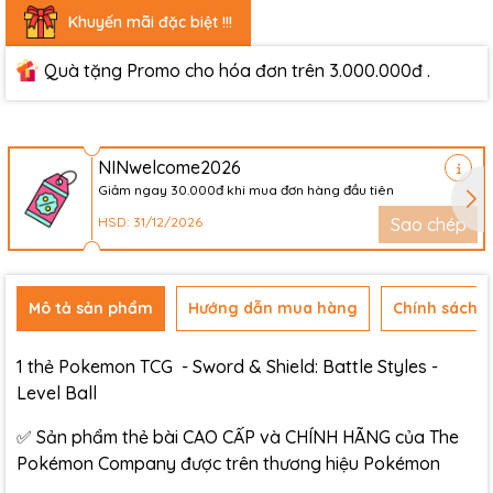
Khuyến mãi đặc biệt !!!
Quà tặng Promo cho hóa đơn trên 3.000.000đ .
NINwelcome2026
Giảm ngay 30.000đ khi mua đơn hàng đầu tiên
HSD: 31/12/2026
Sao chép
Mô tả sản phẩm
Hướng dẫn mua hàng
Chính sách đ
1 thẻ Pokemon TCG - Sword & Shield: Battle Styles -
Level Ball
✅ Sản phẩm thẻ bài CAO CẤP và CHÍNH HÃNG của The
Pokémon Company được trên thương hiệu Pokémon