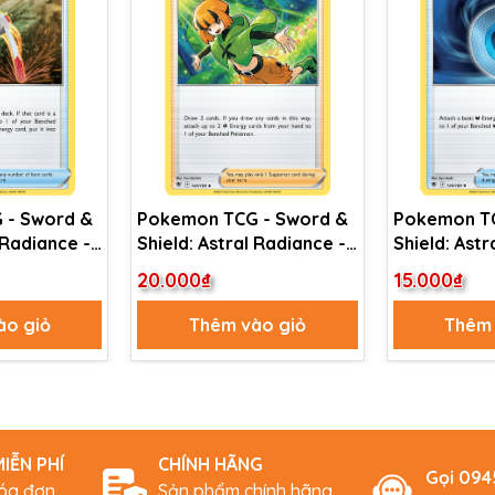
 &
Pokemon TCG - Sword &
Pokemon TC
 Radiance -
Shield: Astral Radiance -
Shield: Astr
e
Gardenia's Vigor
Dark Patch
20.000₫
15.000₫
ào giỏ
Thêm vào giỏ
Thêm 
IỄN PHÍ
CHÍNH HÃNG
Gọi 09
hóa đơn
Sản phẩm chính hãng,