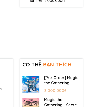
đơn trên 3.000.000đ .
CÓ THỂ
BẠN THÍCH
[Pre-Order] Magic
the Gathering -
Secret Lair -
n
8.000.000₫
Commander Deck:
Hatsune Miku
Magic the
Gathering - Secret