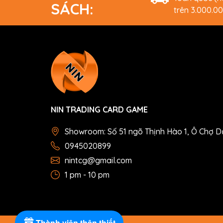
SÁCH:
trên 3.000.0
NIN TRADING CARD GAME
Showroom: Số 51 ngõ Thịnh Hào 1, Ô Chợ D
0945020899
nintcg@gmail.com
1 pm - 10 pm
Thành viên thân thiết