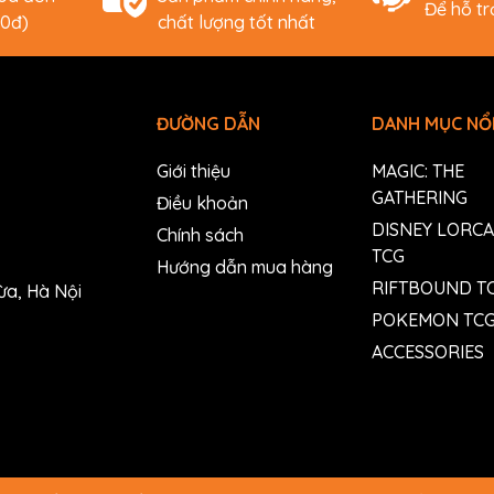
Để hỗ t
00đ)
chất lượng tốt nhất
ĐƯỜNG DẪN
DANH MỤC NỔI
Giới thiệu
MAGIC: THE
GATHERING
Điều khoản
DISNEY LORC
Chính sách
TCG
Hướng dẫn mua hàng
RIFTBOUND T
ừa, Hà Nội
POKEMON TC
ACCESSORIES