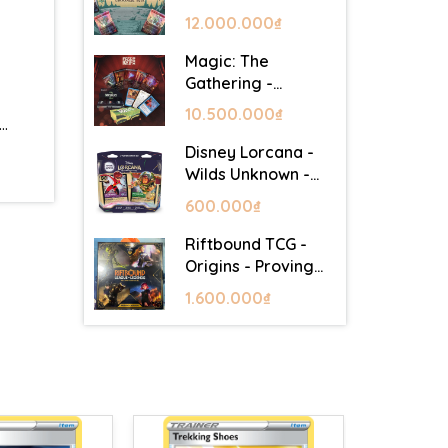
Lair - Commander
12.000.000₫
Deck: Goblin Storm
Magic: The
Gathering -
Mystery Booster 2
10.500.000₫
…
- Festival in a Box
(Las Vegas 2026)
Disney Lorcana -
Wilds Unknown -
Starter Set
600.000₫
Riftbound TCG -
Origins - Proving
Grounds Box Set
1.600.000₫