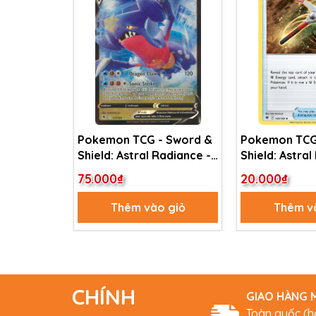
Pokemon TCG - Sword &
Pokemon TCG - Sword
Shield: Astral Radiance -
Shield: Astral
Garchomp V - 117/189 -
Gutsy Pickax
75.000₫
20.000₫
Ultra Rare
Thêm vào giỏ
Thêm v
CHÍNH
GIAO HÀNG M
Toàn quốc (