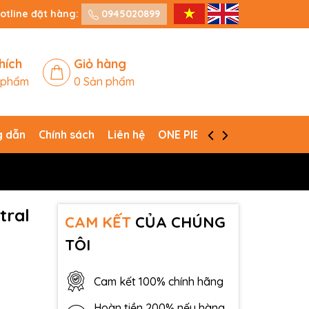
otline đặt hàng:
0945020899
hích
Giỏ hàng
 phẩm
0
Sản phẩm
 dẫn
Chính sách
Liên hệ
ONE PIECE CARD GAME
tral
CAM KẾT
CỦA CHÚNG
TÔI
Cam kết 100% chính hãng
Hoàn tiền 200% nếu hàng