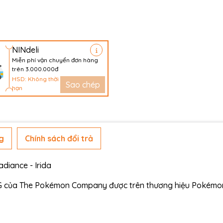
NINdeli
Miễn phí vận chuyển đơn hàng
trên 3.000.000đ
HSD: Không thời
Sao chép
hạn
g
Chính sách đổi trả
adiance - Irida
G của The Pokémon Company được trên thương hiệu Pokémo