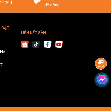
rợ ngay
dễ dàng
 BẬT
LIÊN KẾT SÀN
ANA
CG
G