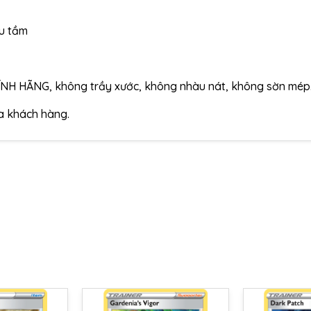
ưu tầm
ÍNH HÃNG, không trầy xước, không nhàu nát, không sờn mép
ủa khách hàng.