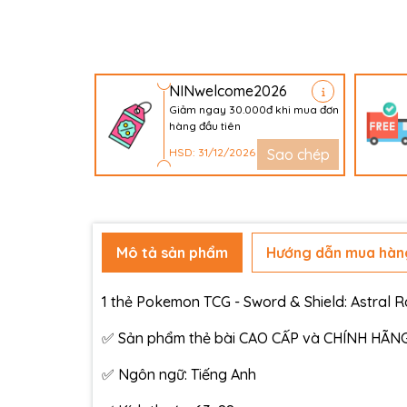
NINwelcome2026
Giảm ngay 30.000đ khi mua đơn
hàng đầu tiên
HSD: 31/12/2026
Sao chép
Mô tả sản phẩm
Hướng dẫn mua hàn
1 thẻ Pokemon TCG - Sword & Shield: Astral R
✅ Sản phẩm thẻ bài CAO CẤP và CHÍNH HÃN
✅ Ngôn ngữ: Tiếng Anh