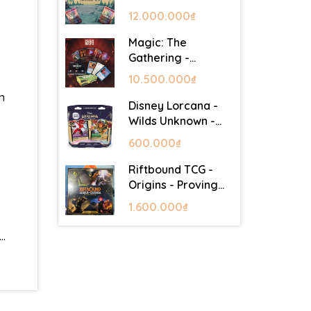
Lair - Commander
12.000.000₫
Deck: Goblin Storm
Magic: The
Gathering -
Mystery Booster 2
10.500.000₫
- Festival in a Box
n
(Las Vegas 2026)
Disney Lorcana -
Wilds Unknown -
Starter Set
600.000₫
Riftbound TCG -
Origins - Proving
Grounds Box Set
1.600.000₫
..