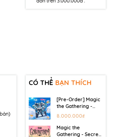
đơn trên 3.000.000đ .
CÓ THỂ
BẠN THÍCH
[Pre-Order] Magic
the Gathering -
Secret Lair -
 bản)
8.000.000₫
Commander Deck:
Hatsune Miku
Magic the
Gathering - Secret