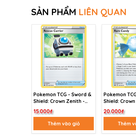
SẢN PHẨM
LIÊN QUAN
Pokemon TCG - Sword &
Pokemon TCG
Shield: Crown Zenith -
Shield: Crown
Rescue Carrier - 142/159
Rare Candy
15.000₫
20.000₫
Thêm vào giỏ
Thêm v