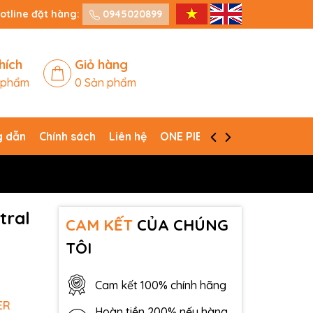
otline đặt hàng:
0945020899
hích
Giỏ hàng
 phẩm
0
Sản phẩm
 dẫn
Chính sách
Liên hệ
ONE PIECE CARD GAME
tral
CAM KẾT
CỦA CHÚNG
TÔI
Cam kết 100% chính hãng
ER
Hoàn tiền 200% nếu hàng