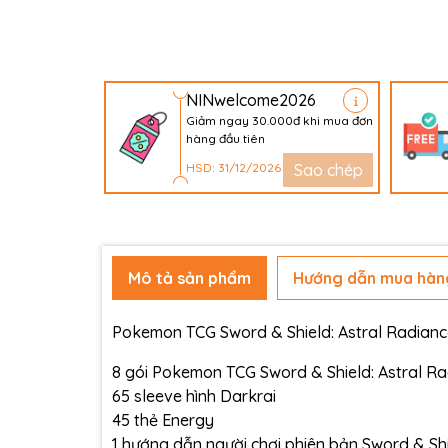
NINwelcome2026
Giảm ngay 30.000đ khi mua đơn
hàng đầu tiên
HSD: 31/12/2026
Sao chép
Mô tả sản phẩm
Hướng dẫn mua hàn
Pokemon TCG Sword & Shield: Astral Radiance
8 gói Pokemon TCG Sword & Shield: Astral Ra
65 sleeve hình Darkrai
45 thẻ Energy
1 hướng dẫn người chơi phiên bản Sword & Shi