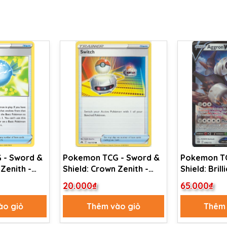
 - Sword &
Pokemon TCG - Sword &
Pokemon TC
 Zenith -
Shield: Crown Zenith -
Shield: Brilli
Switch
Aggron V - 
20.000₫
65.000₫
Ultra Rare
ào giỏ
Thêm vào giỏ
Thêm 