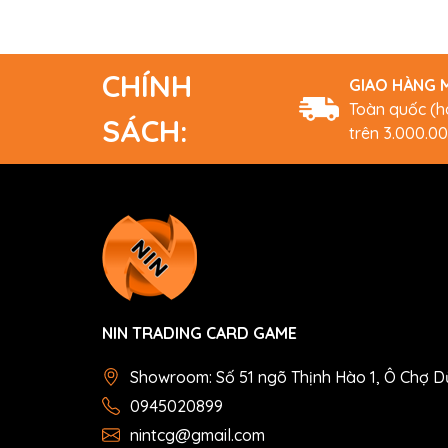
CHÍNH
GIAO HÀNG M
Toàn quốc (
SÁCH:
trên 3.000.0
NIN TRADING CARD GAME
Showroom: Số 51 ngõ Thịnh Hào 1, Ô Chợ D
0945020899
nintcg@gmail.com