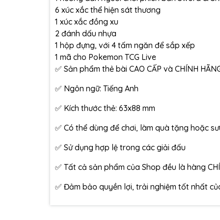
6 xúc xắc thể hiện sát thương
1 xúc xắc đồng xu
2 đánh dấu nhựa
1 hộp đựng, với 4 tấm ngăn để sắp xếp
1 mã cho Pokemon TCG Live
✅ Sản phẩm thẻ bài CAO CẤP và CHÍNH HÃN
✅ Ngôn ngữ: Tiếng Anh
✅ Kích thước thẻ: 63x88 mm
✅ Có thể dùng để chơi, làm quà tặng hoặc s
✅ Sử dụng hợp lệ trong các giải đấu
✅ Tất cả sản phẩm của Shop đều là hàng CHÍ
✅ Đảm bảo quyền lợi, trải nghiệm tốt nhất c