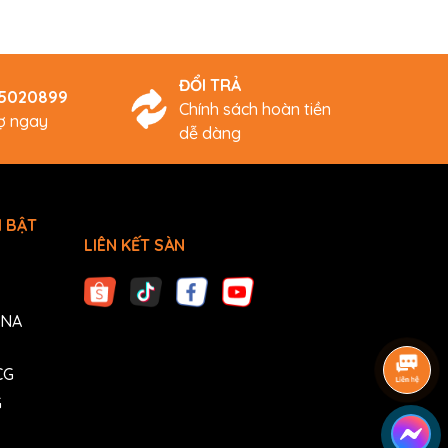
ĐỔI TRẢ
45020899
Chính sách hoàn tiền
rợ ngay
dễ dàng
 BẬT
LIÊN KẾT SÀN
ANA
CG
G