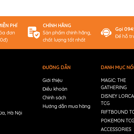
IỄN PHÍ
CHÍNH HÃNG
Gọi 09
hóa đơn
Sản phẩm chính hãng,
Để hỗ t
00đ)
chất lượng tốt nhất
ĐƯỜNG DẪN
DANH MỤC NỔI
Giới thiệu
MAGIC: THE
GATHERING
Điều khoản
DISNEY LORC
Chính sách
TCG
Hướng dẫn mua hàng
RIFTBOUND T
ừa, Hà Nội
POKEMON TC
ACCESSORIES