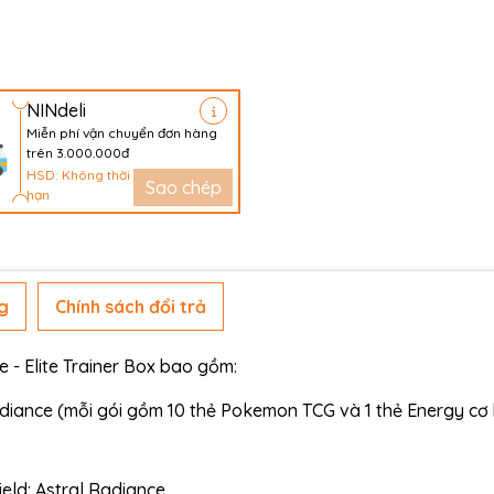
NINdeli
Miễn phí vận chuyển đơn hàng
trên 3.000.000đ
HSD: Không thời
Sao chép
hạn
g
Chính sách đổi trả
 - Elite Trainer Box bao gồm:
diance (mỗi gói gồm 10 thẻ Pokemon TCG và 1 thẻ Energy cơ
eld: Astral Radiance