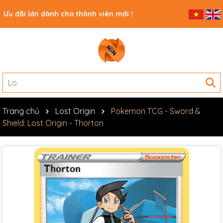
Ưu đãi lớn dành cho thành viên mới !
Trang chủ
Lost Origin
Pokemon TCG - Sword &
Shield: Lost Origin - Thorton