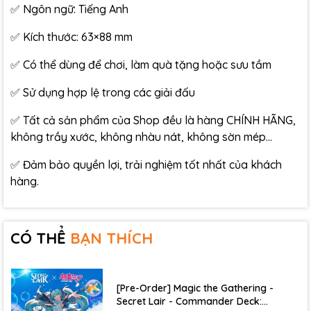
✅ Ngôn ngữ: Tiếng Anh
✅ Kích thước: 63×88 mm
✅ Có thể dùng để chơi, làm quà tặng hoặc sưu tầm
✅ Sử dụng hợp lệ trong các giải đấu
✅ Tất cả sản phẩm của Shop đều là hàng CHÍNH HÃNG,
không trầy xước, không nhàu nát, không sờn mép…
✅ Đảm bảo quyền lợi, trải nghiệm tốt nhất của khách
hàng.
CÓ THỂ
BẠN THÍCH
[Pre-Order] Magic the Gathering -
Secret Lair - Commander Deck: