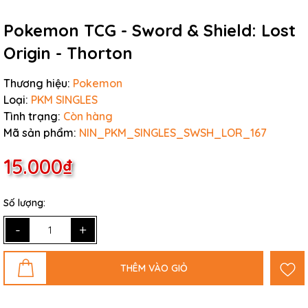
Pokemon TCG - Sword & Shield: Lost
Origin - Thorton
Thương hiệu:
Pokemon
Loại:
PKM SINGLES
Tình trạng:
Còn hàng
Mã sản phẩm:
NIN_PKM_SINGLES_SWSH_LOR_167
15.000₫
Số lượng:
-
+
THÊM VÀO GIỎ