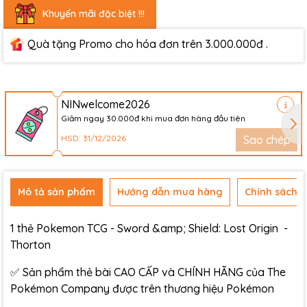
Khuyến mãi đặc biệt !!!
Quà tặng Promo cho hóa đơn trên 3.000.000đ .
NINwelcome2026
Giảm ngay 30.000đ khi mua đơn hàng đầu tiên
HSD: 31/12/2026
Sao chép
Mô tả sản phẩm
Hướng dẫn mua hàng
Chính sách đ
1 thẻ Pokemon TCG - Sword &amp; Shield: Lost Origin -
Thorton
✅ Sản phẩm thẻ bài CAO CẤP và CHÍNH HÃNG của The
Pokémon Company được trên thương hiệu Pokémon