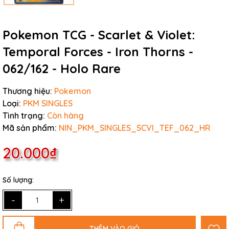
Pokemon TCG - Scarlet & Violet:
Temporal Forces - Iron Thorns -
062/162 - Holo Rare
Thương hiệu:
Pokemon
Loại:
PKM SINGLES
Tình trạng:
Còn hàng
Mã sản phẩm:
NIN_PKM_SINGLES_SCVI_TEF_062_HR
20.000₫
Số lượng:
-
+
THÊM VÀO GIỎ