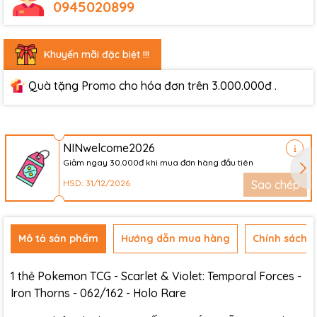
0945020899
Khuyến mãi đặc biệt !!!
Quà tặng Promo cho hóa đơn trên 3.000.000đ .
NINwelcome2026
Giảm ngay 30.000đ khi mua đơn hàng đầu tiên
HSD: 31/12/2026
Sao chép
Mô tả sản phẩm
Hướng dẫn mua hàng
Chính sách đ
1 thẻ Pokemon TCG - Scarlet & Violet: Temporal Forces -
Iron Thorns - 062/162 - Holo Rare