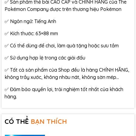
✅ Sản phẩm thẻ bài CAO CẤP và CHÍNH HÃNG của The
Pokémon Company được trên thương hiệu Pokémon
✅ Ngôn ngữ: Tiếng Anh
✅ Kích thước: 63×88 mm
✅ Có thể dùng để chơi, làm quà tặng hoặc sưu tầm
✅ Sử dụng hợp lệ trong các giải đấu
✅ Tất cả sản phẩm của Shop đều là hàng CHÍNH HÃNG,
không trầy xước, không nhàu nát, không sờn mép…
✅ Đảm bảo quyền lợi, trải nghiệm tốt nhất của khách
hàng.
CÓ THỂ
BẠN THÍCH