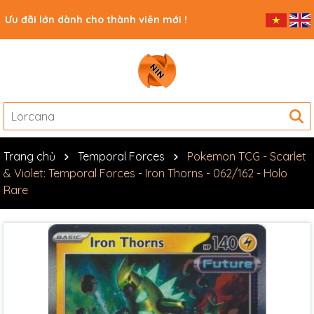
Ưu đãi lớn dành cho thành viên mới !
Trang chủ
Temporal Forces
Pokemon TCG - Scarlet
& Violet: Temporal Forces - Iron Thorns - 062/162 - Holo
Rare