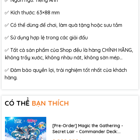
✅ Ngôn ngữ: Tiếng Anh
✅ Kích thước: 63×88 mm
✅ Có thể dùng để chơi, làm quà tặng hoặc sưu tầm
✅ Sử dụng hợp lệ trong các giải đấu
✅ Tất cả sản phẩm của Shop đều là hàng CHÍNH HÃNG,
không trầy xước, không nhàu nát, không sờn mép…
✅ Đảm bảo quyền lợi, trải nghiệm tốt nhất của khách
hàng.
CÓ THỂ
BẠN THÍCH
[Pre-Order] Magic the Gathering -
Secret Lair - Commander Deck:
Hatsune Miku