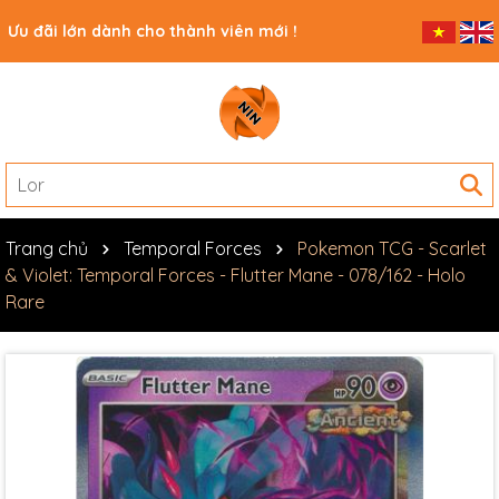
Ưu đãi lớn dành cho thành viên mới !
Trang chủ
Temporal Forces
Pokemon TCG - Scarlet
& Violet: Temporal Forces - Flutter Mane - 078/162 - Holo
Rare