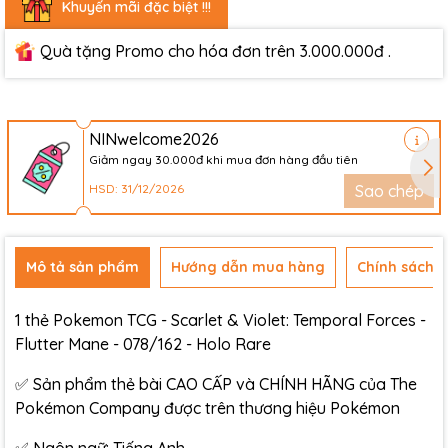
Khuyến mãi đặc biệt !!!
Quà tặng Promo cho hóa đơn trên 3.000.000đ .
NINwelcome2026
Giảm ngay 30.000đ khi mua đơn hàng đầu tiên
HSD: 31/12/2026
Sao chép
Mô tả sản phẩm
Hướng dẫn mua hàng
Chính sách đ
1 thẻ Pokemon TCG - Scarlet & Violet: Temporal Forces -
Flutter Mane - 078/162 - Holo Rare
✅ Sản phẩm thẻ bài CAO CẤP và CHÍNH HÃNG của The
Pokémon Company được trên thương hiệu Pokémon