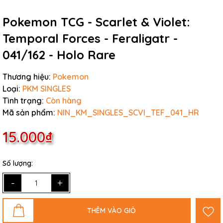
Pokemon TCG - Scarlet & Violet:
Temporal Forces - Feraligatr -
041/162 - Holo Rare
Thương hiệu:
Pokemon
Loại:
PKM SINGLES
Tình trạng:
Còn hàng
Mã sản phẩm:
NIN_KM_SINGLES_SCVI_TEF_041_HR
15.000₫
Số lượng:
-
+
THÊM VÀO GIỎ