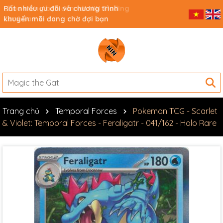
Rất nhiều ưu đãi và chương trình
khuyến mãi đang chờ đợi bạn
Trang chủ
Temporal Forces
Pokemon TCG - Scarlet
& Violet: Temporal Forces - Feraligatr - 041/162 - Holo Rare