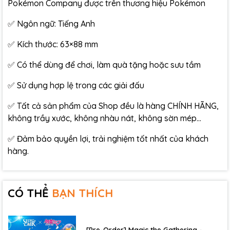
Pokémon Company được trên thương hiệu Pokémon
✅ Ngôn ngữ: Tiếng Anh
✅ Kích thước: 63×88 mm
✅ Có thể dùng để chơi, làm quà tặng hoặc sưu tầm
✅ Sử dụng hợp lệ trong các giải đấu
✅ Tất cả sản phẩm của Shop đều là hàng CHÍNH HÃNG,
không trầy xước, không nhàu nát, không sờn mép…
✅ Đảm bảo quyền lợi, trải nghiệm tốt nhất của khách
hàng.
CÓ THỂ
BẠN THÍCH
[Pre-Order] Magic the Gathering -