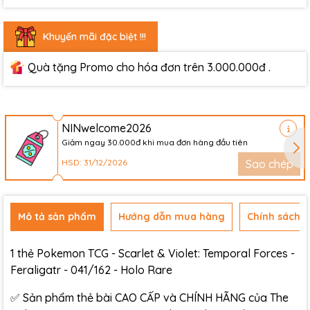
Khuyến mãi đặc biệt !!!
Quà tặng Promo cho hóa đơn trên 3.000.000đ .
NINwelcome2026
Giảm ngay 30.000đ khi mua đơn hàng đầu tiên
HSD: 31/12/2026
Sao chép
Mô tả sản phẩm
Hướng dẫn mua hàng
Chính sách đ
1 thẻ Pokemon TCG - Scarlet & Violet: Temporal Forces -
Feraligatr - 041/162 - Holo Rare
✅ Sản phẩm thẻ bài CAO CẤP và CHÍNH HÃNG của The