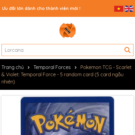
Ưu đãi lớn dành cho thành viên mới !
Trang chủ
Temporal Forces
Pokemon TCG - Scarlet
& Violet: Temporal Force - 5 random card (5 card ngẫu
nhiên)