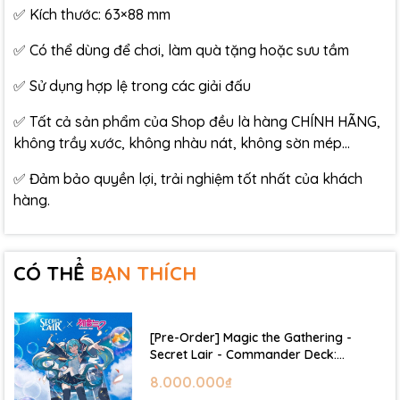
✅ Kích thước: 63×88 mm
✅ Có thể dùng để chơi, làm quà tặng hoặc sưu tầm
✅ Sử dụng hợp lệ trong các giải đấu
✅ Tất cả sản phẩm của Shop đều là hàng CHÍNH HÃNG,
không trầy xước, không nhàu nát, không sờn mép…
✅ Đảm bảo quyền lợi, trải nghiệm tốt nhất của khách
hàng.
CÓ THỂ
BẠN THÍCH
[Pre-Order] Magic the Gathering -
Secret Lair - Commander Deck:
Hatsune Miku
8.000.000₫