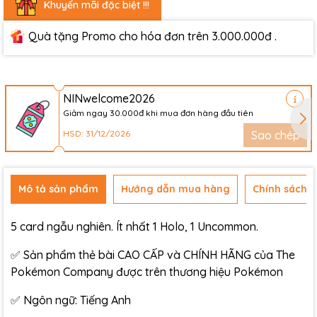
Khuyến mãi đặc biệt !!!
Quà tặng Promo cho hóa đơn trên 3.000.000đ .
NINwelcome2026
Giảm ngay 30.000đ khi mua đơn hàng đầu tiên
HSD: 31/12/2026
Sao chép
Mô tả sản phẩm
Hướng dẫn mua hàng
Chính sách đ
5 card ngẫu nghiên. Ít nhất 1 Holo, 1 Uncommon.
✅ Sản phẩm thẻ bài CAO CẤP và CHÍNH HÃNG của The
Pokémon Company được trên thương hiệu Pokémon
✅ Ngôn ngữ: Tiếng Anh