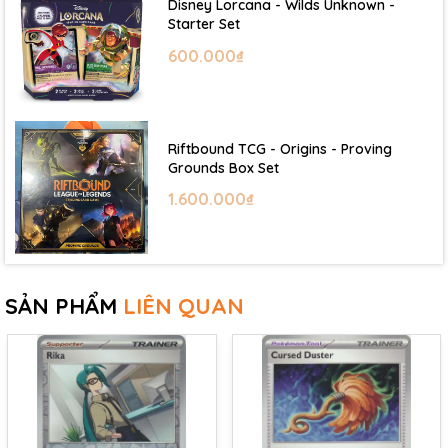
Disney Lorcana - Wilds Unknown -
Starter Set
600.000₫
Riftbound TCG - Origins - Proving
Grounds Box Set
1.600.000₫
SẢN PHẨM
LIÊN QUAN