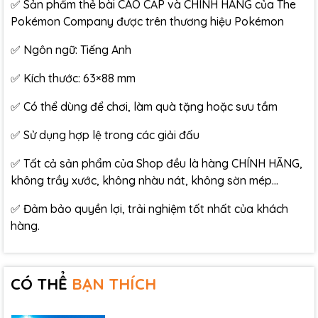
✅ Sản phẩm thẻ bài CAO CẤP và CHÍNH HÃNG của The
Pokémon Company được trên thương hiệu Pokémon
✅ Ngôn ngữ: Tiếng Anh
✅ Kích thước: 63×88 mm
✅ Có thể dùng để chơi, làm quà tặng hoặc sưu tầm
✅ Sử dụng hợp lệ trong các giải đấu
✅ Tất cả sản phẩm của Shop đều là hàng CHÍNH HÃNG,
không trầy xước, không nhàu nát, không sờn mép…
✅ Đảm bảo quyền lợi, trải nghiệm tốt nhất của khách
hàng.
CÓ THỂ
BẠN THÍCH