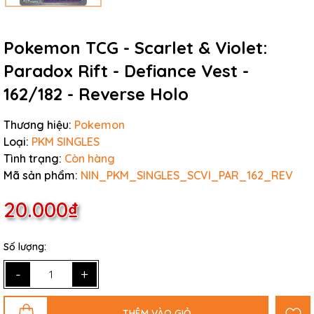
Pokemon TCG - Scarlet & Violet:
Paradox Rift - Defiance Vest -
162/182 - Reverse Holo
Thương hiệu:
Pokemon
Loại:
PKM SINGLES
Tình trạng:
Còn hàng
Mã sản phẩm:
NIN_PKM_SINGLES_SCVI_PAR_162_REV
20.000₫
Số lượng:
-
+
THÊM VÀO GIỎ