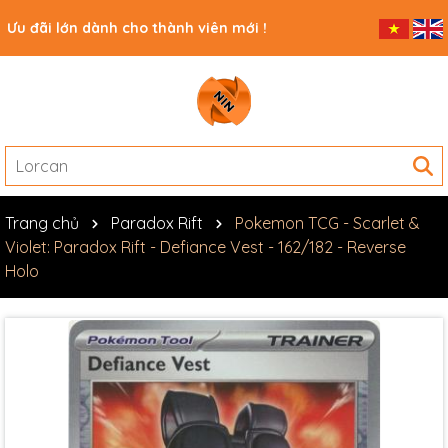
Ưu đãi lớn dành cho thành viên mới !
Trang chủ
Paradox Rift
Pokemon TCG - Scarlet &
Violet: Paradox Rift - Defiance Vest - 162/182 - Reverse
Holo