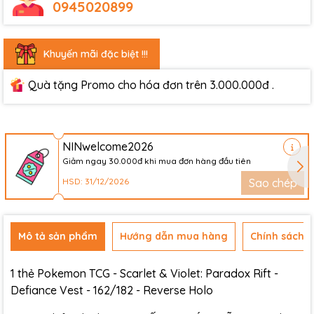
0945020899
Khuyến mãi đặc biệt !!!
Quà tặng Promo cho hóa đơn trên 3.000.000đ .
NINwelcome2026
Giảm ngay 30.000đ khi mua đơn hàng đầu tiên
HSD: 31/12/2026
Sao chép
Mô tả sản phẩm
Hướng dẫn mua hàng
Chính sách đ
1 thẻ Pokemon TCG - Scarlet & Violet: Paradox Rift -
Defiance Vest - 162/182 - Reverse Holo