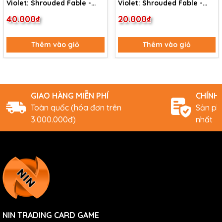
Violet: Shrouded Fable -
Violet: Shrouded Fable -
Dusknoir (Holo Rare)
Dusclops (Common)
40.000₫
20.000₫
Thêm vào giỏ
Thêm vào giỏ
GIAO HÀNG MIỄN PHÍ
CHÍNH
Toàn quốc (hóa đơn trên
Sản ph
3.000.000đ)
nhất
NIN TRADING CARD GAME