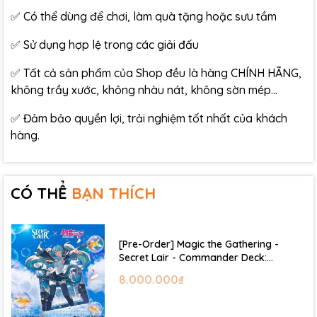
✅ Có thể dùng để chơi, làm quà tặng hoặc sưu tầm
✅ Sử dụng hợp lệ trong các giải đấu
✅ Tất cả sản phẩm của Shop đều là hàng CHÍNH HÃNG,
không trầy xước, không nhàu nát, không sờn mép…
✅ Đảm bảo quyền lợi, trải nghiệm tốt nhất của khách
hàng.
CÓ THỂ
BẠN THÍCH
[Pre-Order] Magic the Gathering -
Secret Lair - Commander Deck:
Hatsune Miku
8.000.000₫