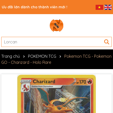
Ưu đãi lớn dành cho thành viên mới !
Trang chủ
POKEMON TCG
Pokemon TCG - Pokemon
GO - Charizard - Holo Rare