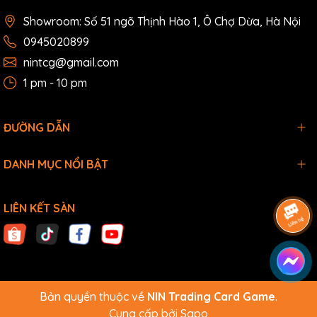
Showroom: Số 51 ngõ Thịnh Hào 1, Ô Chợ Dừa, Hà Nội
0945020899
nintcg@gmail.com
1 pm - 10 pm
ĐƯỜNG DẪN
DANH MỤC NỔI BẬT
LIÊN KẾT SÀN
Bản quyền thuộc về
NIN Trading Card Game
.
Cung cấp bởi
Sapo