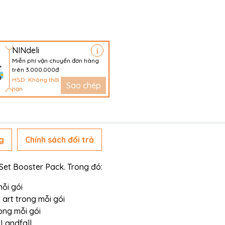
NINdeli
Miễn phí vận chuyển đơn hàng
trên 3.000.000đ
HSD: Không thời
Sao chép
hạn
g
Chính sách đổi trả
 Set Booster Pack. Trong đó:
mỗi gói
l art trong mỗi gói
ong mỗi gói
Landfall.