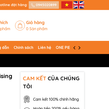
otline đặt hàng:
0945020899
hích
Giỏ hàng
 phẩm
0
Sản phẩm
 dẫn
Chính sách
Liên hệ
ONE PIECE CARD GAME
ising
CAM KẾT
CỦA CHÚNG
TÔI
Cam kết 100% chính hãng
Hoàn tiền 200% nếu hàng