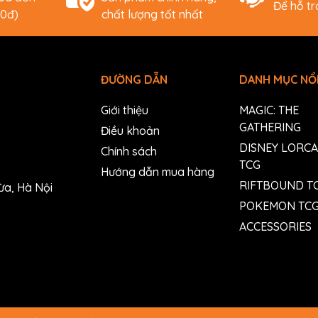
Để hỗ t
00đ)
chất lượng tốt nhất
ĐƯỜNG DẪN
DANH MỤC NỔI
Giới thiệu
MAGIC: THE
GATHERING
Điều khoản
DISNEY LORC
Chính sách
TCG
Hướng dẫn mua hàng
RIFTBOUND T
ừa, Hà Nội
POKEMON TC
ACCESSORIES