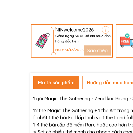
NINwelcome2026
Giảm ngay 30.000đ khi mua đơn
hàng đầu tiên
HSD: 31/12/2026
Sao chép
Mô tả sản phẩm
Hướng dẫn mua hàn
1 gói Magic: The Gathering - Zendikar Rising -
12 thẻ Magic: The Gathering + 1 thẻ Art trong 
Ít nhất 1 thẻ bài Foil lấp lánh và 1 the Land ful
1-4 thẻ bài cấp độ hiếm Rare hoặc cao hơn tr
⭐ Set có nhiều thẻ mạnh cho phong cách chơi 