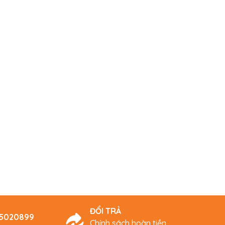
ĐỔI TRẢ
45020899
Chính sách hoàn tiền