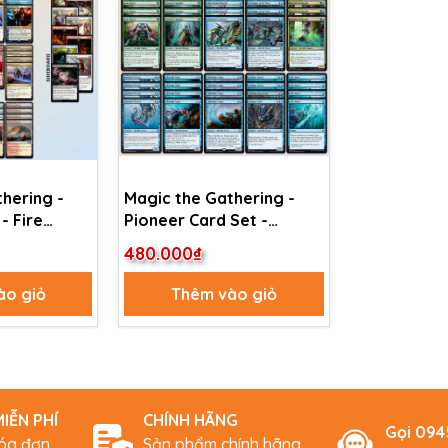
hering -
Magic the Gathering -
- Fire
Pioneer Card Set -
Merfolk
480.000₫
ào giỏ
Thêm vào giỏ
IỄN PHÍ
CHÍNH HÃNG
Gọi 09
hóa đơn
Sản phẩm chính hãng,