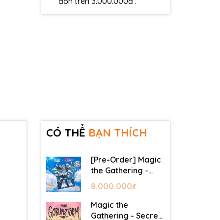
đơn trên 3.000.000đ .
CÓ THỂ
BẠN THÍCH
[Pre-Order] Magic
the Gathering -
Secret Lair -
8.000.000₫
Commander Deck:
Hatsune Miku
Magic the
Gathering - Secret