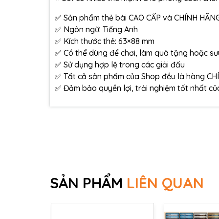
✅ Sản phẩm thẻ bài CAO CẤP và CHÍNH HÃNG 
✅ Ngôn ngữ: Tiếng Anh
✅ Kích thước thẻ: 63×88 mm
✅ Có thể dùng để chơi, làm quà tặng hoặc s
✅ Sử dụng hợp lệ trong các giải đấu
✅ Tất cả sản phẩm của Shop đều là hàng CH
✅ Đảm bảo quyền lợi, trải nghiệm tốt nhất c
SẢN PHẨM
LIÊN QUAN