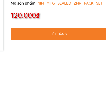
Mã sản phẩm:
NIN_MTG_SEALED_ZNR_PACK_SET
120.000₫
HẾT HÀNG