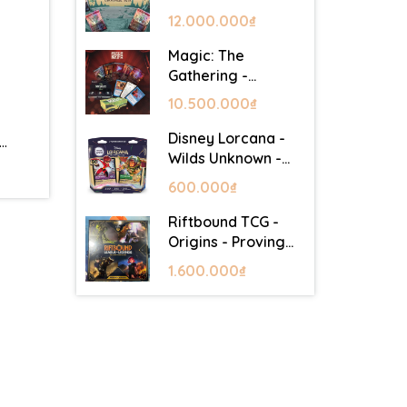
Lair - Commander
12.000.000₫
Deck: Goblin Storm
Magic: The
Gathering -
Mystery Booster 2
10.500.000₫
- Festival in a Box
(Las Vegas 2026)
Disney Lorcana -
…
Wilds Unknown -
Starter Set
600.000₫
Riftbound TCG -
Origins - Proving
Grounds Box Set
1.600.000₫