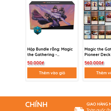
Hộp Bundle rỗng: Magic
Magic the Gat
the Gathering -
Pioneer Deck 
Dominaria United
Superfriends
50.000₫
560.000₫
Thêm vào giỏ
Thêm v
CHÍNH
GIAO HÀNG M
Toàn quốc (