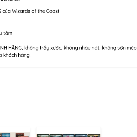
của Wizards of the Coast
ưu tầm
ÍNH HÃNG, không trầy xước, không nhàu nát, không sờn mép
ủa khách hàng.