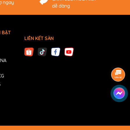
rợ ngay
dễ dàng
 BẬT
LIÊN KẾT SÀN
ANA
CG
G