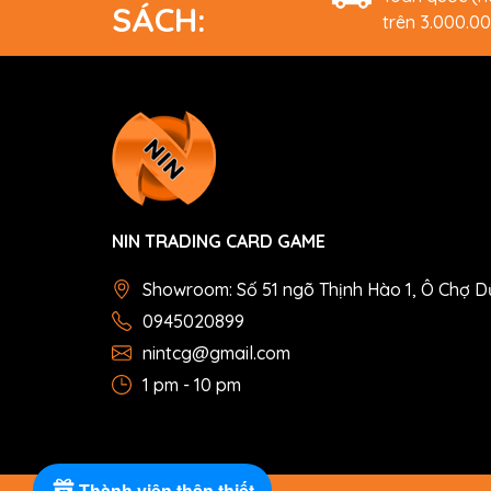
SÁCH:
trên 3.000.0
NIN TRADING CARD GAME
Showroom: Số 51 ngõ Thịnh Hào 1, Ô Chợ D
0945020899
nintcg@gmail.com
1 pm - 10 pm
Thành viên thân thiết