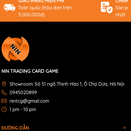
GIAO HÀNG MIỄN PHÍ
CHÍNH
Toàn quốc (hóa đơn trên
Sản ph
3.000.000đ)
nhất
NIN TRADING CARD GAME
Showroom: Số 51 ngõ Thịnh Hào 1, Ô Chợ Dừa, Hà Nội
0945020899
nintcg@gmail.com
1 pm - 10 pm
ĐƯỜNG DẪN