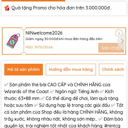
Quà tặng Promo cho hóa đơn trên 3.000.000đ .
NINwelcome2026
Giảm ngay 30.000đ khi mua đơn hàng đầu tiên
HSD: 31/12/2026
Sao chép
Mô tả sản phẩm
Hướng dẫn mua hàng
Chính sách đ
✅ Sản phẩm thẻ bài CAO CẤP và CHÍNH HÃNG của
Wizards of the Coast ✅ Ngôn ngữ: Tiếng Anh ✅ Kích
thước: 63×88 mm ✅ Có thể dùng để chơi, làm quà tặng
hoặc sưu tầm ✅ Sử dụng hợp lệ trong các giải đấu ✅ Tất
cả sản phẩm của Shop đều là hàng CHÍNH HÃNG, không
trầy xước, không nhàu nát, không sờn mép… ✅ Đảm bảo
quyền lợi, trải nghiệm tốt nhất của khách hàng. #nintcg