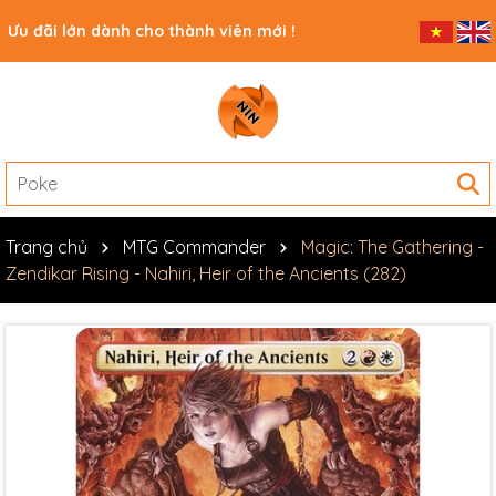
Ưu đãi lớn dành cho thành viên mới !
Trang chủ
MTG Commander
Magic: The Gathering -
Zendikar Rising - Nahiri, Heir of the Ancients (282)