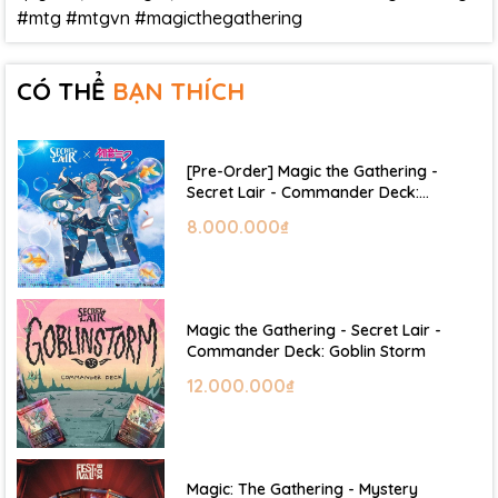
#mtg #mtgvn #magicthegathering
CÓ THỂ
BẠN THÍCH
[Pre-Order] Magic the Gathering -
Secret Lair - Commander Deck:
Hatsune Miku
8.000.000₫
Magic the Gathering - Secret Lair -
Commander Deck: Goblin Storm
12.000.000₫
Magic: The Gathering - Mystery