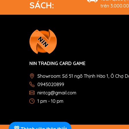
SÁCH:
trên 3.000.0
NIN TRADING CARD GAME
Showroom: Số 51 ngõ Thịnh Hào 1, Ô Chợ D
0945020899
nintcg@gmail.com
1 pm - 10 pm
Thành viên thân thiết