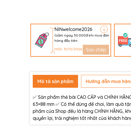
NINwelcome2026
Giảm ngay 30.000đ khi mua đơn
hàng đầu tiên
HSD: 31/12/2026
Sao chép
Mô tả sản phẩm
Hướng dẫn mua hàn
✅ Sản phẩm thẻ bài CAO CẤP và CHÍNH HÃNG c
63×88 mm ✅ Có thể dùng để chơi, làm quà tặn
phẩm của Shop đều là hàng CHÍNH HÃNG, kh
quyền lợi, trải nghiệm tốt nhất của khách h