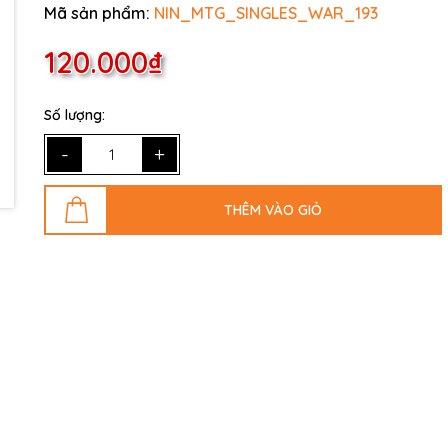
Mã sản phẩm:
NIN_MTG_SINGLES_WAR_193
120.000₫
Số lượng:
-
+
THÊM VÀO GIỎ