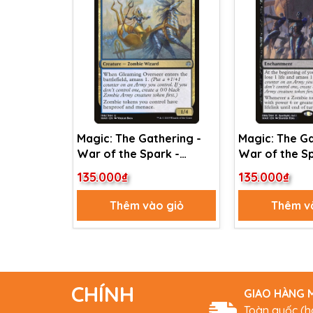
Magic: The Gathering -
Magic: The Ga
War of the Spark -
War of the Sp
Gleaming Overseer (198)
Dreadhorde I
135.000₫
135.000₫
(86)
Thêm vào giỏ
Thêm v
CHÍNH
GIAO HÀNG M
Toàn quốc (