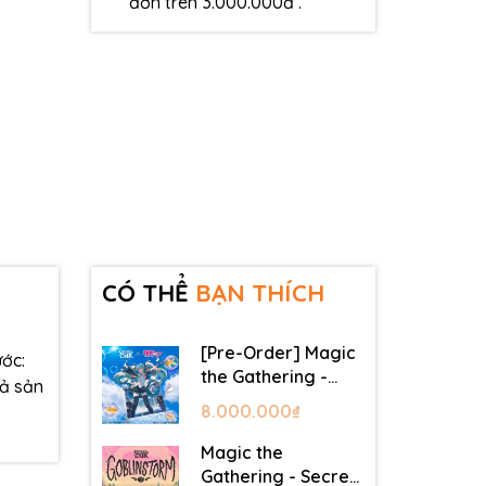
đơn trên 3.000.000đ .
CÓ THỂ
BẠN THÍCH
[Pre-Order] Magic
ớc:
the Gathering -
cả sản
Secret Lair -
8.000.000₫
Commander Deck:
Hatsune Miku
Magic the
Gathering - Secret