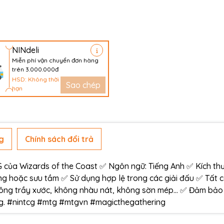
NINdeli
Miễn phí vận chuyển đơn hàng
trên 3.000.000đ
HSD: Không thời
Sao chép
hạn
g
Chính sách đổi trả
ủa Wizards of the Coast ✅ Ngôn ngữ: Tiếng Anh ✅ Kích thư
g hoặc sưu tầm ✅ Sử dụng hợp lệ trong các giải đấu ✅ Tất 
ông trầy xước, không nhàu nát, không sờn mép… ✅ Đảm bảo
àng. #nintcg #mtg #mtgvn #magicthegathering