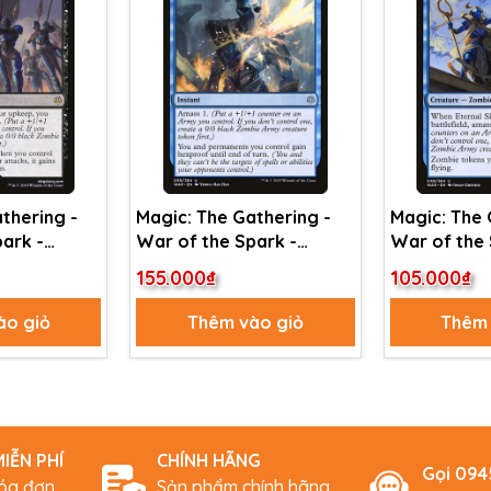
thering -
Magic: The Gathering -
Magic: The 
ark -
War of the Spark -
War of the 
nvasion
Lazotep Plating (59)
Eternal Sky
155.000₫
105.000₫
ào giỏ
Thêm vào giỏ
Thêm 
IỄN PHÍ
CHÍNH HÃNG
Gọi 09
hóa đơn
Sản phẩm chính hãng,