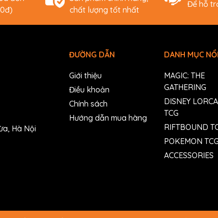
Để hỗ t
00đ)
chất lượng tốt nhất
ĐƯỜNG DẪN
DANH MỤC NỔI
Giới thiệu
MAGIC: THE
GATHERING
Điều khoản
DISNEY LORC
Chính sách
TCG
Hướng dẫn mua hàng
RIFTBOUND T
ừa, Hà Nội
POKEMON TC
ACCESSORIES