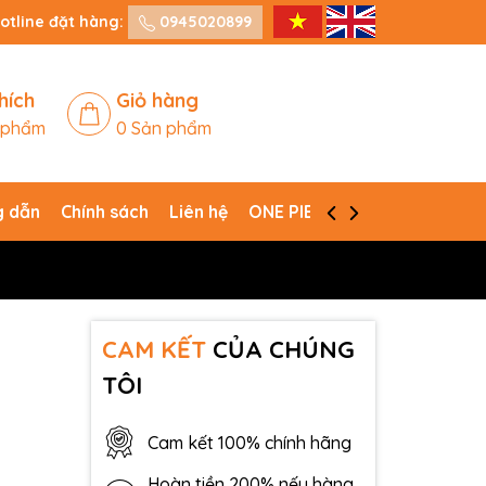
otline đặt hàng:
0945020899
hích
Giỏ hàng
 phẩm
0
Sản phẩm
 dẫn
Chính sách
Liên hệ
ONE PIECE CARD GAME
CAM KẾT
CỦA CHÚNG
TÔI
Cam kết 100% chính hãng
Hoàn tiền 200% nếu hàng