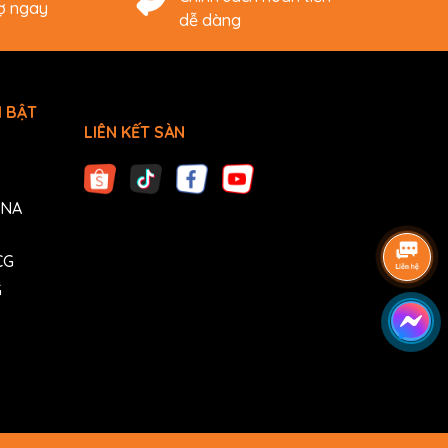
rợ ngay
dễ dàng
 BẬT
LIÊN KẾT SÀN
ANA
CG
G