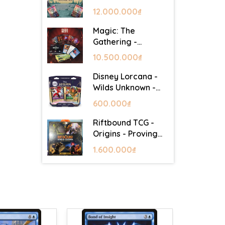
Lair - Commander
12.000.000₫
Deck: Goblin Storm
Magic: The
Gathering -
Mystery Booster 2
10.500.000₫
- Festival in a Box
(Las Vegas 2026)
Disney Lorcana -
Wilds Unknown -
Starter Set
600.000₫
Riftbound TCG -
Origins - Proving
Grounds Box Set
1.600.000₫