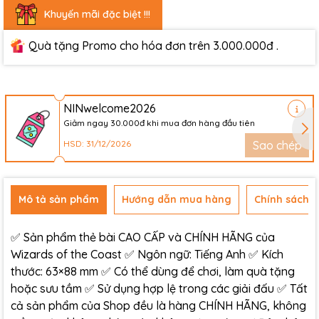
Khuyến mãi đặc biệt !!!
Quà tặng Promo cho hóa đơn trên 3.000.000đ .
NINwelcome2026
Giảm ngay 30.000đ khi mua đơn hàng đầu tiên
HSD: 31/12/2026
Sao chép
Mô tả sản phẩm
Hướng dẫn mua hàng
Chính sách đ
✅ Sản phẩm thẻ bài CAO CẤP và CHÍNH HÃNG của
Wizards of the Coast ✅ Ngôn ngữ: Tiếng Anh ✅ Kích
thước: 63×88 mm ✅ Có thể dùng để chơi, làm quà tặng
hoặc sưu tầm ✅ Sử dụng hợp lệ trong các giải đấu ✅ Tất
cả sản phẩm của Shop đều là hàng CHÍNH HÃNG, không