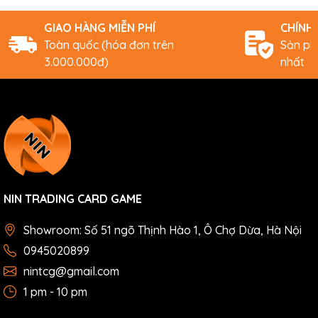
GIAO HÀNG MIỄN PHÍ
CHÍNH
Toàn quốc (hóa đơn trên
Sản ph
3.000.000đ)
nhất
NIN TRADING CARD GAME
Showroom: Số 51 ngõ Thịnh Hào 1, Ô Chợ Dừa, Hà Nội
0945020899
nintcg@gmail.com
1 pm - 10 pm