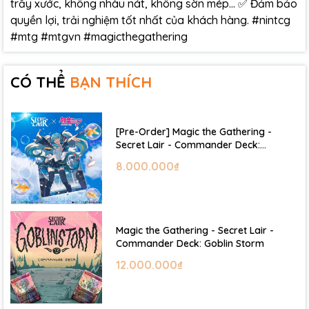
trầy xước, không nhàu nát, không sờn mép… ✅ Đảm bảo
quyền lợi, trải nghiệm tốt nhất của khách hàng. #nintcg
#mtg #mtgvn #magicthegathering
CÓ THỂ
BẠN THÍCH
[Pre-Order] Magic the Gathering -
Secret Lair - Commander Deck:
Hatsune Miku
8.000.000₫
Magic the Gathering - Secret Lair -
Commander Deck: Goblin Storm
12.000.000₫