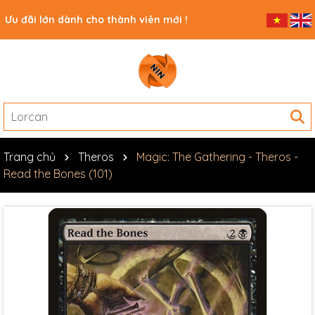
Ưu đãi lớn dành cho thành viên mới !
Trang chủ
Theros
Magic: The Gathering - Theros -
Read the Bones (101)