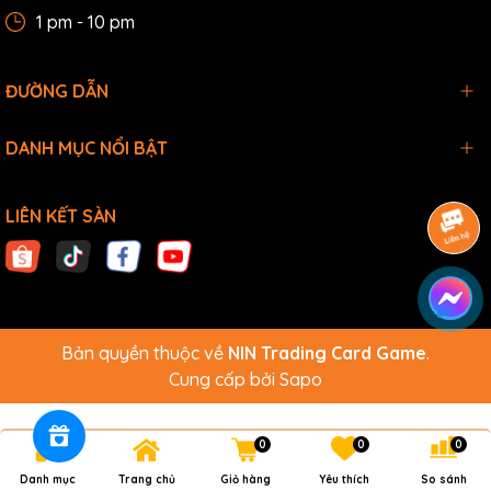
1 pm - 10 pm
ĐƯỜNG DẪN
DANH MỤC NỔI BẬT
LIÊN KẾT SÀN
Bản quyền thuộc về
NIN Trading Card Game
.
Cung cấp bởi
Sapo
0
0
0
Danh mục
Trang chủ
Giỏ hàng
Yêu thích
So sánh