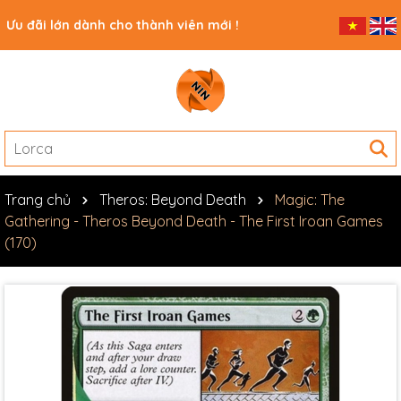
Ưu đãi lớn dành cho thành viên mới !
Trang chủ
Theros: Beyond Death
Magic: The
Gathering - Theros Beyond Death - The First Iroan Games
(170)