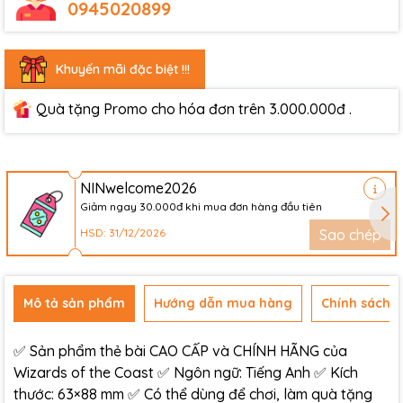
0945020899
Khuyến mãi đặc biệt !!!
Quà tặng Promo cho hóa đơn trên 3.000.000đ .
NINwelcome2026
Giảm ngay 30.000đ khi mua đơn hàng đầu tiên
HSD: 31/12/2026
Sao chép
Mô tả sản phẩm
Hướng dẫn mua hàng
Chính sách đ
✅ Sản phẩm thẻ bài CAO CẤP và CHÍNH HÃNG của
Wizards of the Coast ✅ Ngôn ngữ: Tiếng Anh ✅ Kích
thước: 63×88 mm ✅ Có thể dùng để chơi, làm quà tặng