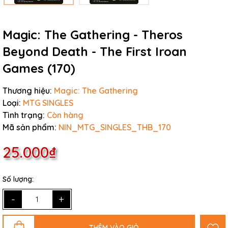
Magic: The Gathering - Theros
Beyond Death - The First Iroan
Games (170)
Thương hiệu:
Magic: The Gathering
Loại:
MTG SINGLES
Tình trạng:
Còn hàng
Mã sản phẩm:
NIN_MTG_SINGLES_THB_170
25.000₫
Số lượng:
-
+
THÊM VÀO GIỎ