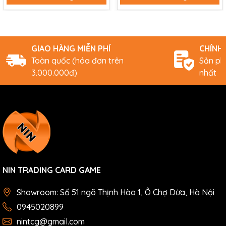
GIAO HÀNG MIỄN PHÍ
CHÍNH
Toàn quốc (hóa đơn trên
Sản ph
3.000.000đ)
nhất
NIN TRADING CARD GAME
Showroom: Số 51 ngõ Thịnh Hào 1, Ô Chợ Dừa, Hà Nội
0945020899
nintcg@gmail.com