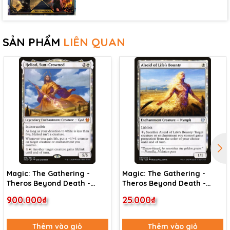
SẢN PHẨM
LIÊN QUAN
Magic: The Gathering -
Magic: The Gathering -
Theros Beyond Death -
Theros Beyond Death -
Heliod, Sun-Crowned (18)
Alseid of Life's Bounty (1)
900.000₫
25.000₫
Thêm vào giỏ
Thêm vào giỏ