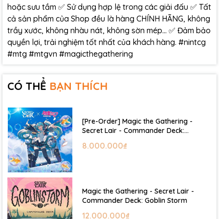
hoặc sưu tầm ✅ Sử dụng hợp lệ trong các giải đấu ✅ Tất
cả sản phẩm của Shop đều là hàng CHÍNH HÃNG, không
trầy xước, không nhàu nát, không sờn mép… ✅ Đảm bảo
quyền lợi, trải nghiệm tốt nhất của khách hàng. #nintcg
#mtg #mtgvn #magicthegathering
CÓ THỂ
BẠN THÍCH
[Pre-Order] Magic the Gathering -
Secret Lair - Commander Deck:
Hatsune Miku
8.000.000₫
Magic the Gathering - Secret Lair -
Commander Deck: Goblin Storm
12.000.000₫