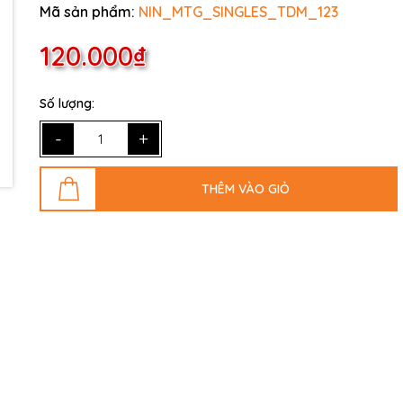
Mã sản phẩm:
NIN_MTG_SINGLES_TDM_123
120.000₫
Số lượng:
-
+
THÊM VÀO GIỎ