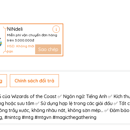
NINdeli
Miễn phí vận chuyển đơn hàng
trên 3.000.000đ
HSD: Không thời
Sao chép
hạn
g
Chính sách đổi trả
ủa Wizards of the Coast ✅ Ngôn ngữ: Tiếng Anh ✅ Kích thư
g hoặc sưu tầm ✅ Sử dụng hợp lệ trong các giải đấu ✅ Tất 
ông trầy xước, không nhàu nát, không sờn mép… ✅ Đảm bảo
àng, #nintcg #mtg #mtgvn #magicthegathering