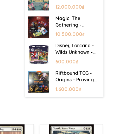
Lair - Commander
12.000.000₫
Deck: Goblin Storm
Magic: The
Gathering -
Mystery Booster 2
10.500.000₫
- Festival in a Box
(Las Vegas 2026)
Disney Lorcana -
Wilds Unknown -
Starter Set
600.000₫
Riftbound TCG -
Origins - Proving
Grounds Box Set
1.600.000₫