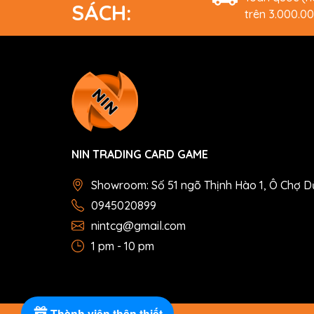
SÁCH:
trên 3.000.0
NIN TRADING CARD GAME
Showroom: Số 51 ngõ Thịnh Hào 1, Ô Chợ D
0945020899
nintcg@gmail.com
1 pm - 10 pm
Thành viên thân thiết