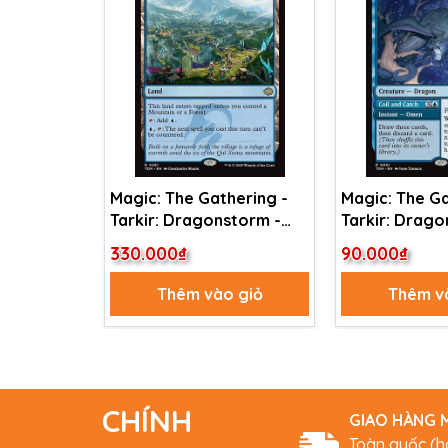
Magic: The Gathering -
Magic: The Ga
Tarkir: Dragonstorm -
Tarkir: Drago
Mistrise Village (261) Foil
Marang River
330.000₫
90.000₫
Coil and Catch
Thêm vào giỏ
Thêm v
CHÍNH
GIAO HÀNG M
Toàn quốc (