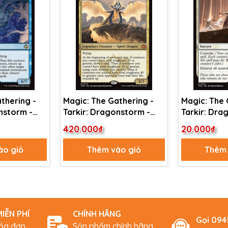
thering -
Magic: The Gathering -
Magic: The 
nstorm -
Tarkir: Dragonstorm -
Tarkir: Dr
 Regent //
Betor, Kin to All (172) Foil
Commander 
420.000₫
20.000₫
 (51)
Reckoning (
ào giỏ
Thêm vào giỏ
Thêm 
IỄN PHÍ
CHÍNH HÃNG
Gọi 09
hóa đơn
Sản phẩm chính hãng,