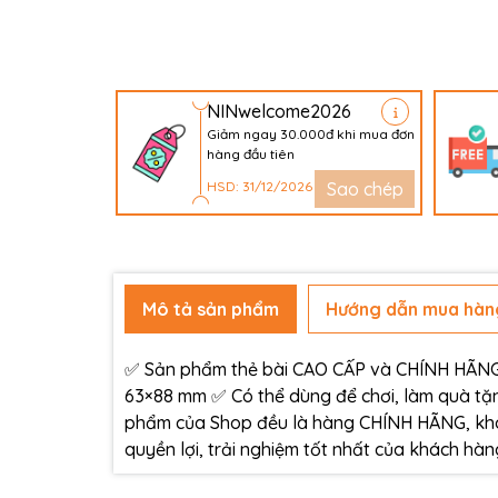
NINwelcome2026
Giảm ngay 30.000đ khi mua đơn
hàng đầu tiên
HSD: 31/12/2026
Sao chép
Mô tả sản phẩm
Hướng dẫn mua hàn
✅ Sản phẩm thẻ bài CAO CẤP và CHÍNH HÃNG c
63×88 mm ✅ Có thể dùng để chơi, làm quà tặn
phẩm của Shop đều là hàng CHÍNH HÃNG, kh
quyền lợi, trải nghiệm tốt nhất của khách h