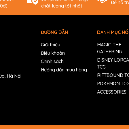
Để hỗ t
00đ)
chất lượng tốt nhất
ĐƯỜNG DẪN
DANH MỤC NỔI
Giới thiệu
MAGIC: THE
GATHERING
Điều khoản
DISNEY LORC
Chính sách
TCG
Hướng dẫn mua hàng
RIFTBOUND T
ừa, Hà Nội
POKEMON TC
ACCESSORIES