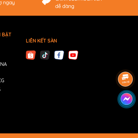
rợ ngay
dễ dàng
 BẬT
LIÊN KẾT SÀN
ANA
CG
G