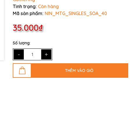
Tình trạng:
Còn hàng
Mã sản phẩm:
NIN_MTG_SINGLES_SOA_40
35.000₫
Số lượng:
-
+
THÊM VÀO GIỎ