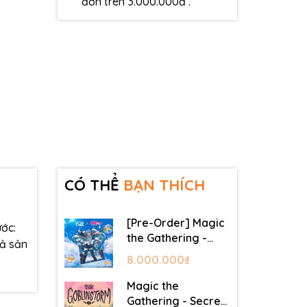
đơn trên 3.000.000đ .
CÓ THỂ
BẠN THÍCH
[Pre-Order] Magic
ớc:
the Gathering -
cả sản
Secret Lair -
8.000.000₫
Commander Deck:
Hatsune Miku
Magic the
Gathering - Secret