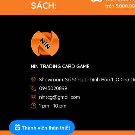
SÁCH:
trên 3.000.0
NIN TRADING CARD GAME
Showroom: Số 51 ngõ Thịnh Hào 1, Ô Chợ D
0945020899
nintcg@gmail.com
1 pm - 10 pm
Thành viên thân thiết