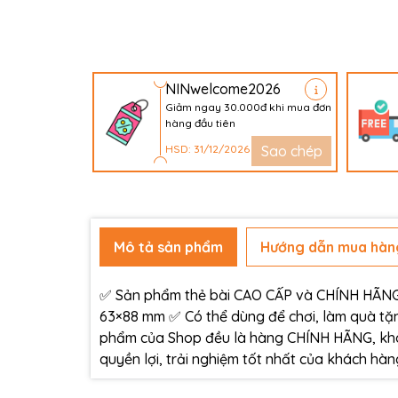
NINwelcome2026
Giảm ngay 30.000đ khi mua đơn
hàng đầu tiên
HSD: 31/12/2026
Sao chép
Mô tả sản phẩm
Hướng dẫn mua hàn
✅ Sản phẩm thẻ bài CAO CẤP và CHÍNH HÃNG c
63×88 mm ✅ Có thể dùng để chơi, làm quà tặn
phẩm của Shop đều là hàng CHÍNH HÃNG, kh
quyền lợi, trải nghiệm tốt nhất của khách h