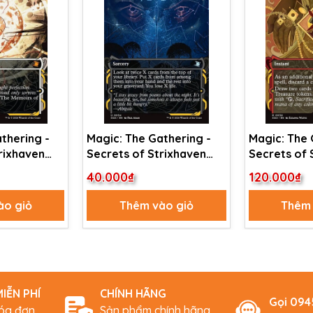
thering -
Magic: The Gathering -
Magic: The 
rixhaven
Secrets of Strixhaven
Secrets of 
ve -
Mystical Archive -
Mystical Arc
40.000₫
120.000₫
(3)
Stargaze (34)
Score (38)
ào giỏ
Thêm vào giỏ
Thêm 
IỄN PHÍ
CHÍNH HÃNG
Gọi 09
hóa đơn
Sản phẩm chính hãng,