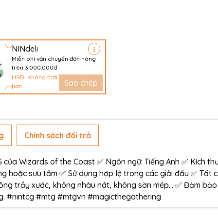
NINdeli
Miễn phí vận chuyển đơn hàng
trên 3.000.000đ
HSD: Không thời
Sao chép
hạn
g
Chính sách đổi trả
ủa Wizards of the Coast ✅ Ngôn ngữ: Tiếng Anh ✅ Kích thư
g hoặc sưu tầm ✅ Sử dụng hợp lệ trong các giải đấu ✅ Tất 
ông trầy xước, không nhàu nát, không sờn mép… ✅ Đảm bảo
àng. #nintcg #mtg #mtgvn #magicthegathering