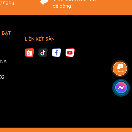
rợ ngay
dễ dàng
 BẬT
LIÊN KẾT SÀN
ANA
CG
G