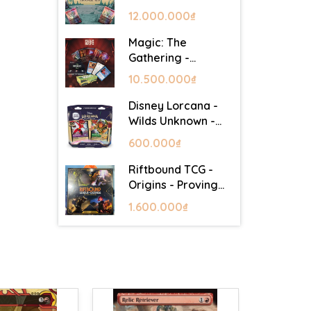
Lair - Commander
12.000.000₫
Deck: Goblin Storm
Magic: The
Gathering -
Mystery Booster 2
10.500.000₫
- Festival in a Box
(Las Vegas 2026)
Disney Lorcana -
Wilds Unknown -
Starter Set
600.000₫
Riftbound TCG -
Origins - Proving
Grounds Box Set
1.600.000₫