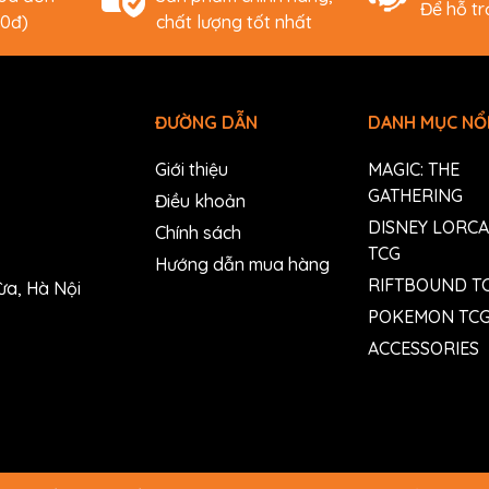
Để hỗ t
00đ)
chất lượng tốt nhất
ĐƯỜNG DẪN
DANH MỤC NỔI
Giới thiệu
MAGIC: THE
GATHERING
Điều khoản
DISNEY LORC
Chính sách
TCG
Hướng dẫn mua hàng
RIFTBOUND T
ừa, Hà Nội
POKEMON TC
ACCESSORIES