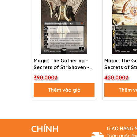
Magic: The Gathering -
Magic: The Ga
Secrets of Strixhaven -
Secrets of St
Ral Zarek, Guest
Mystical Archi
390.000₫
420.000₫
Lecturer (282) Foil
Armageddon 
Thêm vào giỏ
Thêm v
CHÍNH
GIAO HÀNG M
Toàn quốc (