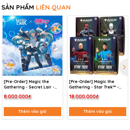
SẢN PHẨM
LIÊN QUAN
[Pre-Order] Magic the
[Pre-Order] Magic the
Gathering - Secret Lair -
Gathering - Star Trek™ -
Commander Deck: Hatsune
Commander Deck
8.000.000₫
18.000.000₫
Miku
Collector's Edition (4 Deck)
Thêm vào giỏ
Thêm vào giỏ