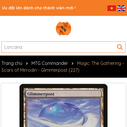
Ưu đãi lớn dành cho thành viên mới !
Trang chủ
MTG Commander
Magic: The Gathering -
Scars of Mirrodin - Glimmerpost (227)