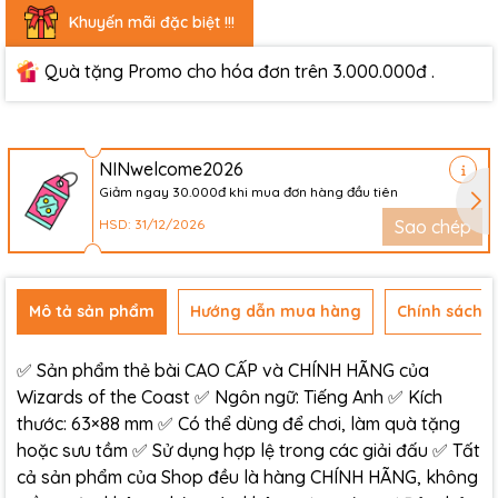
Khuyến mãi đặc biệt !!!
Quà tặng Promo cho hóa đơn trên 3.000.000đ .
NINwelcome2026
Giảm ngay 30.000đ khi mua đơn hàng đầu tiên
HSD: 31/12/2026
Sao chép
Mô tả sản phẩm
Hướng dẫn mua hàng
Chính sách đ
✅ Sản phẩm thẻ bài CAO CẤP và CHÍNH HÃNG của
Wizards of the Coast ✅ Ngôn ngữ: Tiếng Anh ✅ Kích
thước: 63×88 mm ✅ Có thể dùng để chơi, làm quà tặng
hoặc sưu tầm ✅ Sử dụng hợp lệ trong các giải đấu ✅ Tất
cả sản phẩm của Shop đều là hàng CHÍNH HÃNG, không