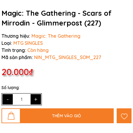
Magic: The Gathering - Scars of
Mirrodin - Glimmerpost (227)
Thương hiệu:
Magic: The Gathering
Loại:
MTG SINGLES
Tình trạng:
Còn hàng
Mã sản phẩm:
NIN_MTG_SINGLES_SOM_227
20.000₫
Số lượng:
-
+
THÊM VÀO GIỎ