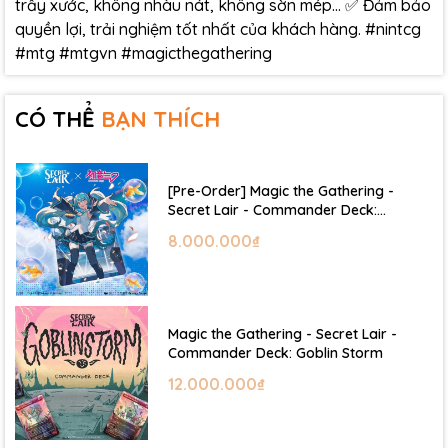
trầy xước, không nhàu nát, không sờn mép… ✅ Đảm bảo
quyền lợi, trải nghiệm tốt nhất của khách hàng. #nintcg
#mtg #mtgvn #magicthegathering
CÓ THỂ
BẠN THÍCH
[Pre-Order] Magic the Gathering -
Secret Lair - Commander Deck:
Hatsune Miku
8.000.000₫
Magic the Gathering - Secret Lair -
Commander Deck: Goblin Storm
12.000.000₫