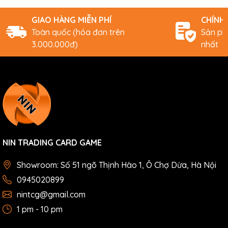
GIAO HÀNG MIỄN PHÍ
CHÍNH
Toàn quốc (hóa đơn trên
Sản ph
3.000.000đ)
nhất
NIN TRADING CARD GAME
Showroom: Số 51 ngõ Thịnh Hào 1, Ô Chợ Dừa, Hà Nội
0945020899
nintcg@gmail.com
1 pm - 10 pm