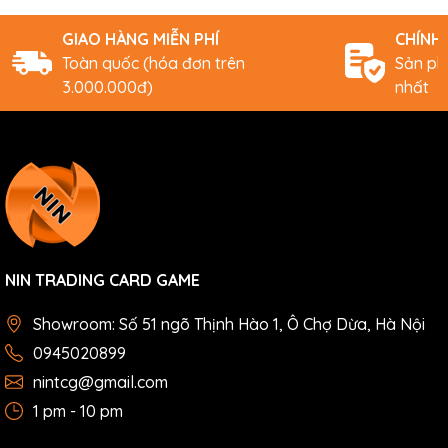
GIAO HÀNG MIỄN PHÍ
CHÍNH
Toàn quốc (hóa đơn trên
Sản ph
3.000.000đ)
nhất
NIN TRADING CARD GAME
Showroom: Số 51 ngõ Thịnh Hào 1, Ô Chợ Dừa, Hà Nội
0945020899
nintcg@gmail.com
1 pm - 10 pm