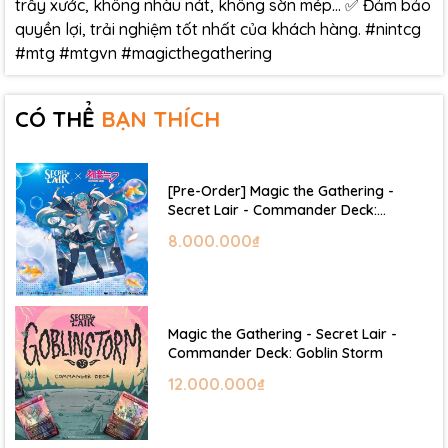
trầy xước, không nhàu nát, không sờn mép… ✅ Đảm bảo
quyền lợi, trải nghiệm tốt nhất của khách hàng. #nintcg
#mtg #mtgvn #magicthegathering
CÓ THỂ
BẠN THÍCH
[Pre-Order] Magic the Gathering -
Secret Lair - Commander Deck:
Hatsune Miku
8.000.000₫
Magic the Gathering - Secret Lair -
Commander Deck: Goblin Storm
12.000.000₫