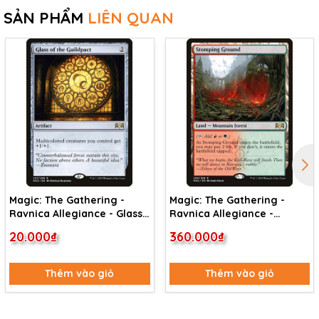
SẢN PHẨM
LIÊN QUAN
Magic: The Gathering -
Magic: The Gathering -
Ravnica Allegiance - Glass
Ravnica Allegiance -
of the Guildpact (233)
Stomping Ground (259)
20.000₫
360.000₫
Thêm vào giỏ
Thêm vào giỏ