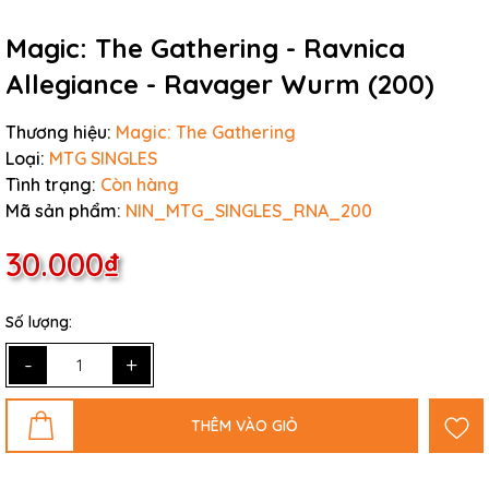
Magic: The Gathering - Ravnica
Allegiance - Ravager Wurm (200)
Thương hiệu:
Magic: The Gathering
Loại:
MTG SINGLES
Tình trạng:
Còn hàng
Mã sản phẩm:
NIN_MTG_SINGLES_RNA_200
30.000₫
Số lượng:
-
+
THÊM VÀO GIỎ