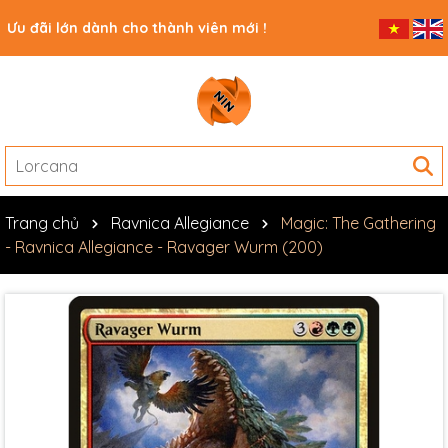
Ưu đãi lớn dành cho thành viên mới !
Trang chủ
Ravnica Allegiance
Magic: The Gathering
- Ravnica Allegiance - Ravager Wurm (200)