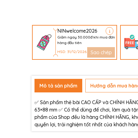
NINwelcome2026
Giảm ngay 30.000đ khi mua đơn
hàng đầu tiên
HSD: 31/12/2026
Sao chép
Mô tả sản phẩm
Hướng dẫn mua hàn
✅ Sản phẩm thẻ bài CAO CẤP và CHÍNH HÃNG c
63×88 mm ✅ Có thể dùng để chơi, làm quà tặn
phẩm của Shop đều là hàng CHÍNH HÃNG, kh
quyền lợi, trải nghiệm tốt nhất của khách h