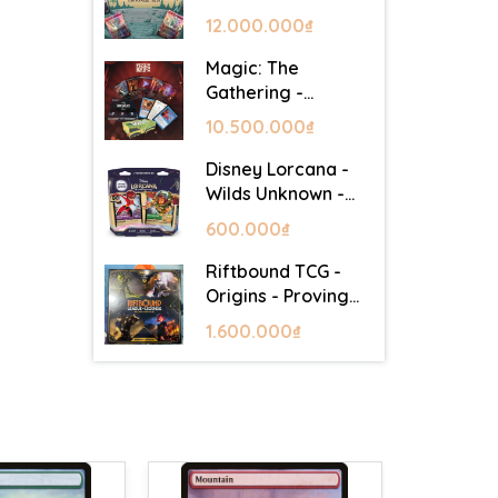
Lair - Commander
12.000.000₫
Deck: Goblin Storm
Magic: The
Gathering -
Mystery Booster 2
10.500.000₫
- Festival in a Box
(Las Vegas 2026)
Disney Lorcana -
Wilds Unknown -
Starter Set
600.000₫
Riftbound TCG -
Origins - Proving
Grounds Box Set
1.600.000₫