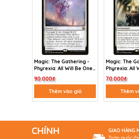
Magic: The Gathering -
Magic: The Ga
Phyrexia: All Will Be One -
Phyrexia: All 
White Sun's Twilight (38)
Commander - 
90.000₫
70.000₫
Foil
Grace (62)
Thêm vào giỏ
Thêm v
CHÍNH
GIAO HÀNG M
Toàn quốc (