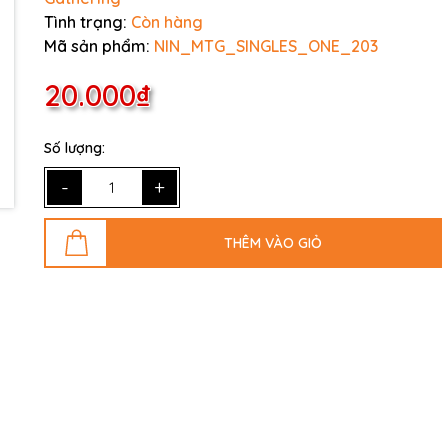
Tình trạng:
Còn hàng
Mã sản phẩm:
NIN_MTG_SINGLES_ONE_203
20.000₫
Số lượng:
-
+
THÊM VÀO GIỎ