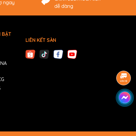
rợ ngay
dễ dàng
 BẬT
LIÊN KẾT SÀN
ANA
CG
G