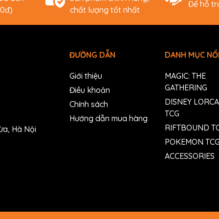
Để hỗ t
00đ)
chất lượng tốt nhất
ĐƯỜNG DẪN
DANH MỤC NỔI
Giới thiệu
MAGIC: THE
GATHERING
Điều khoản
DISNEY LORC
Chính sách
TCG
Hướng dẫn mua hàng
RIFTBOUND T
ừa, Hà Nội
POKEMON TC
ACCESSORIES