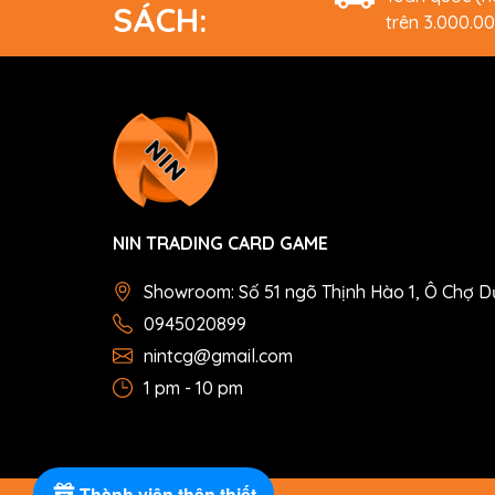
SÁCH:
trên 3.000.0
NIN TRADING CARD GAME
Showroom: Số 51 ngõ Thịnh Hào 1, Ô Chợ D
0945020899
nintcg@gmail.com
1 pm - 10 pm
Thành viên thân thiết