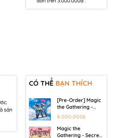
đơn trên 3.000.000đ .
CÓ THỂ
BẠN THÍCH
[Pre-Order] Magic
ớc:
the Gathering -
cả sản
Secret Lair -
8.000.000₫
Commander Deck:
Hatsune Miku
Magic the
Gathering - Secret