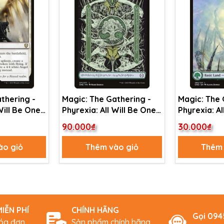
thering -
Magic: The Gathering -
Magic: The 
Will Be One
Phyrexia: All Will Be One -
Phyrexia: Al
Court of
Forest (271) Foil
Forest (266)
90.000₫
30.000₫
ào giỏ
Thêm vào giỏ
Thêm 
IỄN PHÍ
CHÍNH HÃNG
Gọi 09
hóa đơn
Sản phẩm chính hãng,