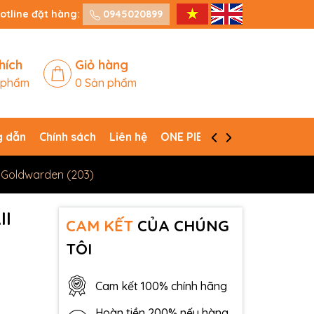
otline đặt hàng:
0945020899
hích
Giỏ hàng
 phẩm
0
Sản phẩm
 dẫn
Chính sách
Liên hệ
ONE PIECE CARD GAME
st Goldwarden (203)
ll
CAM KẾT
CỦA CHÚNG
TÔI
Cam kết 100% chính hãng
Hoàn tiền 200% nếu hàng