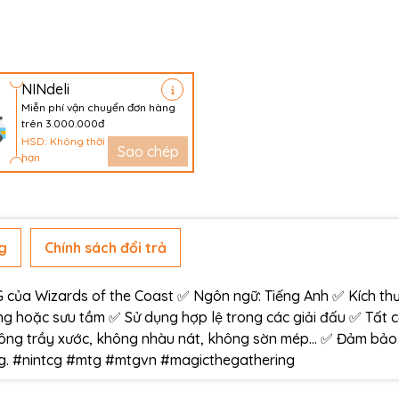
NINdeli
Miễn phí vận chuyển đơn hàng
trên 3.000.000đ
HSD: Không thời
Sao chép
hạn
g
Chính sách đổi trả
ủa Wizards of the Coast ✅ Ngôn ngữ: Tiếng Anh ✅ Kích thư
g hoặc sưu tầm ✅ Sử dụng hợp lệ trong các giải đấu ✅ Tất 
ông trầy xước, không nhàu nát, không sờn mép… ✅ Đảm bảo
àng. #nintcg #mtg #mtgvn #magicthegathering