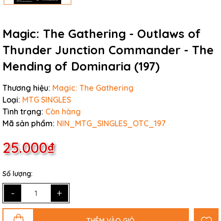
Magic: The Gathering - Outlaws of
Thunder Junction Commander - The
Mending of Dominaria (197)
Thương hiệu:
Magic: The Gathering
Loại:
MTG SINGLES
Tình trạng:
Còn hàng
Mã sản phẩm:
NIN_MTG_SINGLES_OTC_197
25.000₫
Số lượng:
-
+
THÊM VÀO GIỎ