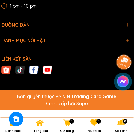
1 pm - 10 pm
ĐƯỜNG DẪN
DANH MỤC NỔI BẬT
LIÊN KẾT SÀN
Bản quyền thuộc về
NIN Trading Card Game
.
Cung cấp bởi
Sapo
0
0
0
Danh mục
Trang chủ
Giỏ hàng
Yêu thích
So sánh