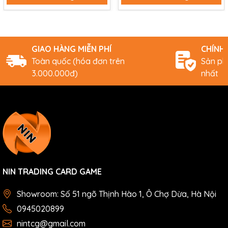
GIAO HÀNG MIỄN PHÍ
CHÍNH
Toàn quốc (hóa đơn trên
Sản ph
3.000.000đ)
nhất
NIN TRADING CARD GAME
Showroom: Số 51 ngõ Thịnh Hào 1, Ô Chợ Dừa, Hà Nội
0945020899
nintcg@gmail.com