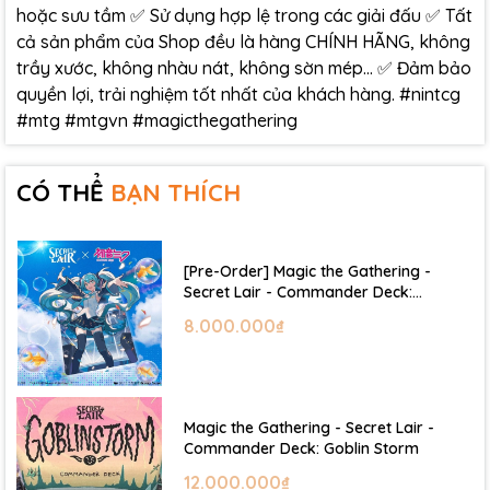
hoặc sưu tầm ✅ Sử dụng hợp lệ trong các giải đấu ✅ Tất
cả sản phẩm của Shop đều là hàng CHÍNH HÃNG, không
trầy xước, không nhàu nát, không sờn mép… ✅ Đảm bảo
quyền lợi, trải nghiệm tốt nhất của khách hàng. #nintcg
#mtg #mtgvn #magicthegathering
CÓ THỂ
BẠN THÍCH
[Pre-Order] Magic the Gathering -
Secret Lair - Commander Deck:
Hatsune Miku
8.000.000₫
Magic the Gathering - Secret Lair -
Commander Deck: Goblin Storm
12.000.000₫