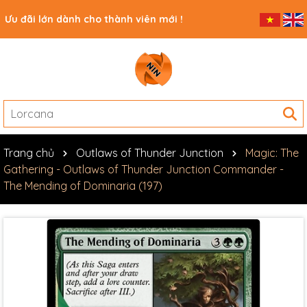
Ưu đãi lớn dành cho thành viên mới !
Trang chủ
Outlaws of Thunder Junction
Magic: The
Gathering - Outlaws of Thunder Junction Commander -
The Mending of Dominaria (197)