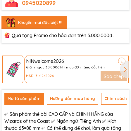
0945020899
Khuyến mãi đặc biệt !!!
Quà tặng Promo cho hóa đơn trên 3.000.000đ .
NINwelcome2026
Giảm ngay 30.000đ khi mua đơn hàng đầu tiên
HSD: 31/12/2026
Sao chép
Mô tả sản phẩm
Hướng dẫn mua hàng
Chính sách đ
✅ Sản phẩm thẻ bài CAO CẤP và CHÍNH HÃNG của
Wizards of the Coast ✅ Ngôn ngữ: Tiếng Anh ✅ Kích
thước: 63×88 mm ✅ Có thể dùng để chơi, làm quà tặng