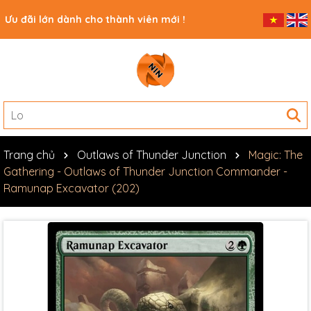
Ưu đãi lớn dành cho thành viên mới !
Trang chủ
Outlaws of Thunder Junction
Magic: The
Gathering - Outlaws of Thunder Junction Commander -
Ramunap Excavator (202)