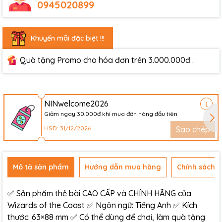
0945020899
Khuyến mãi đặc biệt !!!
Quà tặng Promo cho hóa đơn trên 3.000.000đ .
NINwelcome2026
Giảm ngay 30.000đ khi mua đơn hàng đầu tiên
HSD: 31/12/2026
Sao chép
Mô tả sản phẩm
Hướng dẫn mua hàng
Chính sách đ
✅ Sản phẩm thẻ bài CAO CẤP và CHÍNH HÃNG của
Wizards of the Coast ✅ Ngôn ngữ: Tiếng Anh ✅ Kích
thước: 63×88 mm ✅ Có thể dùng để chơi, làm quà tặng