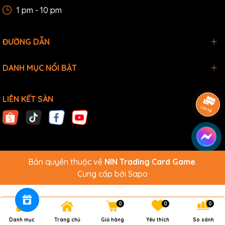
1 pm - 10 pm
ĐƯỜNG DẪN
DANH MỤC NỔI BẬT
LIÊN KẾT SÀN
Bản quyền thuộc về
NIN Trading Card Game
.
Cung cấp bởi
Sapo
0
0
0
Danh mục
Trang chủ
Giỏ hàng
Yêu thích
So sánh