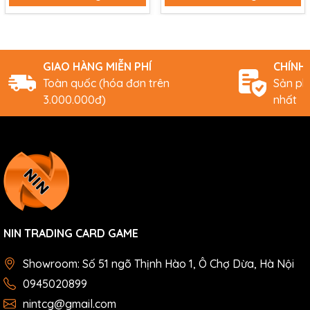
GIAO HÀNG MIỄN PHÍ
CHÍNH
Toàn quốc (hóa đơn trên
Sản ph
3.000.000đ)
nhất
NIN TRADING CARD GAME
Showroom: Số 51 ngõ Thịnh Hào 1, Ô Chợ Dừa, Hà Nội
0945020899
nintcg@gmail.com