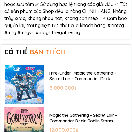
hoặc sưu tầm ✅ Sử dụng hợp lệ trong các giải đấu ✅ Tất
cả sản phẩm của Shop đều là hàng CHÍNH HÃNG, không
trầy xước, không nhàu nát, không sờn mép… ✅ Đảm bảo
quyền lợi, trải nghiệm tốt nhất của khách hàng. #nintcg
#mtg #mtgvn #magicthegathering
CÓ THỂ
BẠN THÍCH
[Pre-Order] Magic the Gathering -
Secret Lair - Commander Deck:
Hatsune Miku
8.000.000₫
Magic the Gathering - Secret Lair -
Commander Deck: Goblin Storm
12.000.000₫