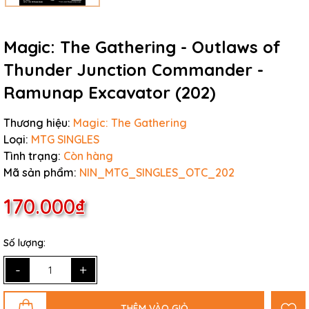
Magic: The Gathering - Outlaws of
Thunder Junction Commander -
Ramunap Excavator (202)
Thương hiệu:
Magic: The Gathering
Loại:
MTG SINGLES
Tình trạng:
Còn hàng
Mã sản phẩm:
NIN_MTG_SINGLES_OTC_202
170.000₫
Số lượng:
-
+
THÊM VÀO GIỎ