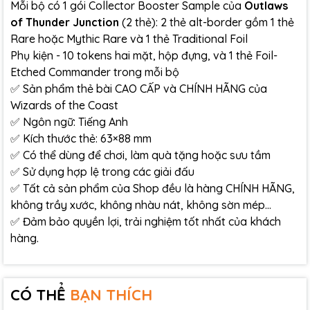
Mỗi bộ có 1 gói Collector Booster Sample của
Outlaws
of Thunder Junction
(2 thẻ): 2 thẻ alt-border gồm 1 thẻ
Rare hoặc Mythic Rare và 1 thẻ Traditional Foil
Phụ kiện - 10 tokens hai mặt, hộp đựng, và 1 thẻ Foil-
Etched Commander trong mỗi bộ
✅ Sản phẩm thẻ bài CAO CẤP và CHÍNH HÃNG của
Wizards of the Coast
✅ Ngôn ngữ: Tiếng Anh
✅ Kích thước thẻ: 63×88 mm
✅ Có thể dùng để chơi, làm quà tặng hoặc sưu tầm
✅ Sử dụng hợp lệ trong các giải đấu
✅ Tất cả sản phẩm của Shop đều là hàng CHÍNH HÃNG,
không trầy xước, không nhàu nát, không sờn mép…
✅ Đảm bảo quyền lợi, trải nghiệm tốt nhất của khách
hàng.
CÓ THỂ
BẠN THÍCH