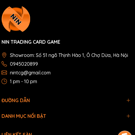
NIN TRADING CARD GAME
Showroom: Số 51 ngõ Thịnh Hào 1, Ô Chợ Dừa, Hà Nội
0945020899
nintcg@gmail.com
1 pm - 10 pm
ĐƯỜNG DẪN
DANH MỤC NỔI BẬT
LIÊN KẾT SÀN