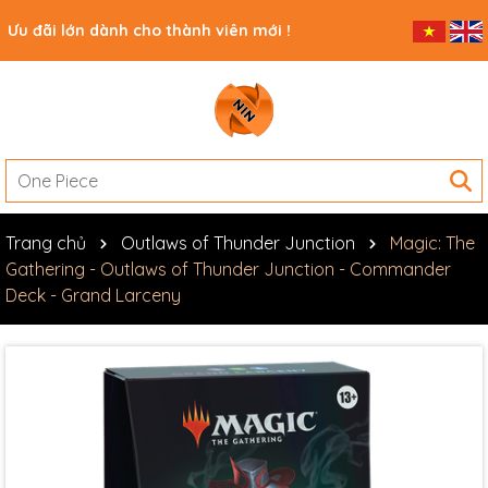
Chào mừng bạn đến với NIN Trading
Card Game
Trang chủ
Outlaws of Thunder Junction
Magic: The
Gathering - Outlaws of Thunder Junction - Commander
Deck - Grand Larceny