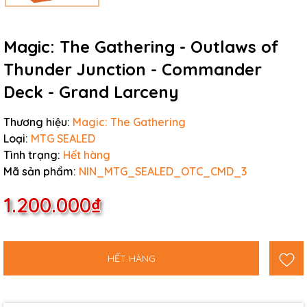
Magic: The Gathering - Outlaws of
Thunder Junction - Commander
Deck - Grand Larceny
Thương hiệu:
Magic: The Gathering
Loại:
MTG SEALED
Tình trạng:
Hết hàng
Mã sản phẩm:
NIN_MTG_SEALED_OTC_CMD_3
1.200.000₫
HẾT HÀNG