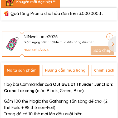
Khuyến mãi đặc biệt !!!
Quà tặng Promo cho hóa đơn trên 3.000.000đ .
NINwelcome2026
Giảm ngay 30.000đ khi mua đơn hàng đầu tiên
HSD: 31/12/2026
Sao chép
Mô tả sản phẩm
Hướng dẫn mua hàng
Chính sách đ
1 bộ bài Commander của
Outlaws of Thunder Junction
:
Grand Larceny
(
màu Black, Green, Blue)
Gồm 100 thẻ Magic the Gathering sẵn sàng để chơi (2
thẻ Foils + 98 thẻ non-Foil)
Trong đó có 10 thẻ mới lần đầu xuất hiện