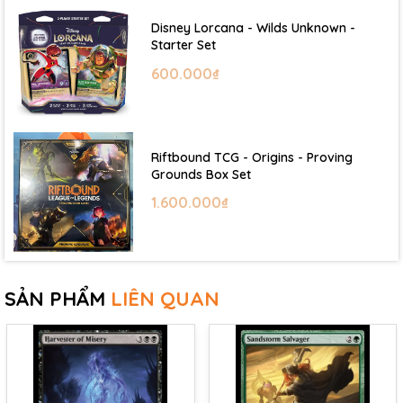
Disney Lorcana - Wilds Unknown -
Starter Set
600.000₫
Riftbound TCG - Origins - Proving
Grounds Box Set
1.600.000₫
SẢN PHẨM
LIÊN QUAN